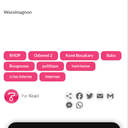
Wassimagnon
RHDP
Odienné 2
Koné Bouakary
Bako
Bougousso
politique
ivoirienne
crise interne
internes
Partager
Facebook
Twitter
Email
Gmail
Par
Koaci
Messenger
WhatsApp