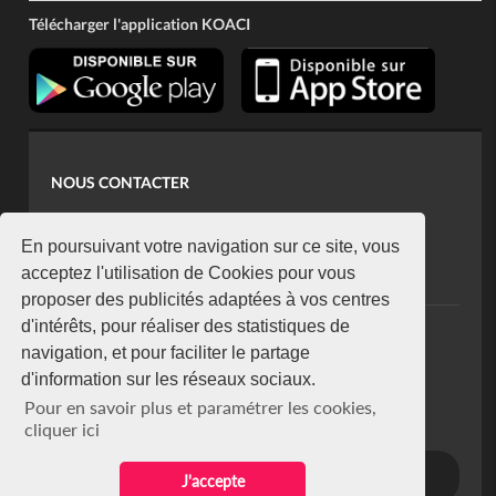
Télécharger l'application KOACI
NOUS CONTACTER
contact@koaci.com
koaci@yahoo.fr
En poursuivant votre navigation sur ce site, vous
+225 07 08 85 52 93
acceptez l'utilisation de Cookies pour vous
proposer des publicités adaptées à vos centres
d'intérêts, pour réaliser des statistiques de
NEWSLETTER
navigation, et pour faciliter le partage
Restez connecté via notre newsletter
d'information sur les réseaux sociaux.
S'abonner
Pour en savoir plus et paramétrer les cookies,
Se désabonner
cliquer ici
J'accepte