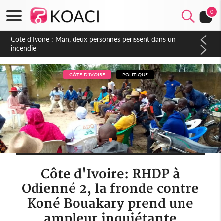
0
Côte d'Ivoire : Séileu, la célébration de la fête nationale
transformée en vaste campagne contre les produits
dépigmentants dangereux
CÔTE D'IVOIRE
POLITIQUE
Côte d'Ivoire: RHDP à
Odienné 2, la fronde contre
Koné Bouakary prend une
ampleur inquiétante