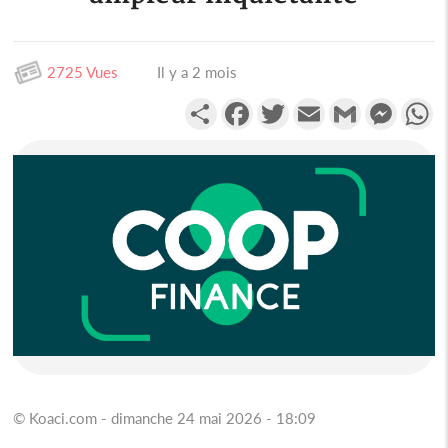
2725 Vues
Il y a 2 mois
Partager
Facebook
Twitter
Email
Gmail
Messen
W
© Koaci.com - dimanche 24 mai 2026 - 18:09