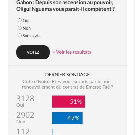
Gabon : Depuis son ascension au pouvoir,
Oligui Nguema vous parait-il compétent ?
Oui
Non
Sans avis
+ Voir les resultats
DERNIER SONDAGE
Côte d'Ivoire: Etes-vous surpris par le non-
renouvellement du contrat de Emerse Faé ?
3128
51%
Oui
2902
47%
Non
112
2%