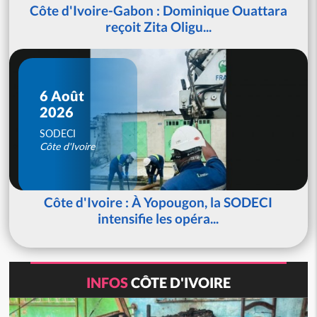
Côte d'Ivoire-Gabon : Dominique Ouattara
reçoit Zita Oligu...
6 Août
2026
SODECI
Côte d'Ivoire
Côte d'Ivoire : À Yopougon, la SODECI
intensifie les opéra...
INFOS
CÔTE D'IVOIRE