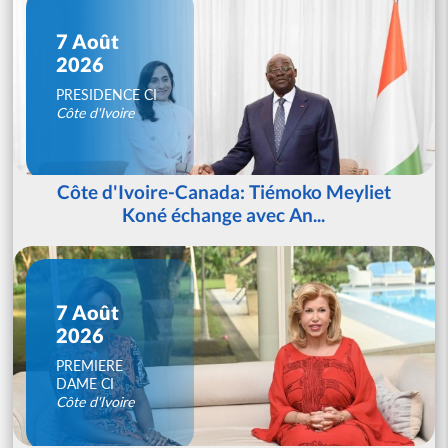
7 Août
2026
PRESIDENCE CI
Côte d'Ivoire
Côte d'Ivoire-Canada: Tiémoko Meyliet
Koné échange avec An...
7 Août
2026
PREMIERE
DAME CI
Côte d'Ivoire