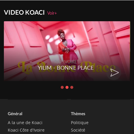
VIDEO KOACI
Voir+
RAP IVOIRE
YILIM - BONNE PLACE
Général
Thèmes
A la une de Koaci
Politique
Koaci Côte d'Ivoire
Société