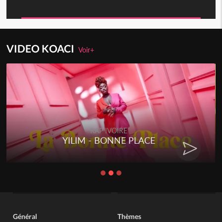
VIDEO KOACI
Voir+
RAP IVOIRE
YILIM - BONNE PLACE
Général
Thèmes