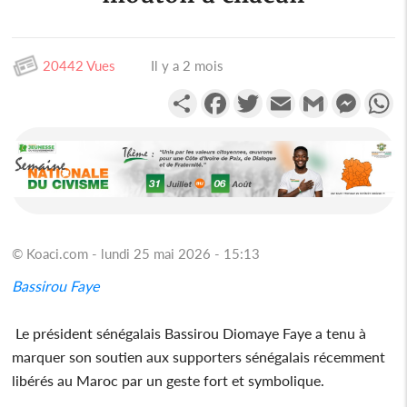
20442 Vues
Il y a 2 mois
Partager
Facebook
Twitter
Email
Gmail
Messen
W
© Koaci.com - lundi 25 mai 2026 - 15:13
Bassirou Faye
‎ ‎Le président sénégalais Bassirou Diomaye Faye a tenu à
marquer son soutien aux supporters sénégalais récemment
libérés au Maroc par un geste fort et symbolique.