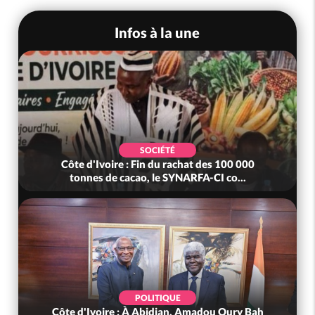
Infos à la une
SOCIÉTÉ
Côte d'Ivoire : Fin du rachat des 100 000
tonnes de cacao, le SYNARFA-CI co...
POLITIQUE
Côte d'Ivoire : À Abidjan, Amadou Oury Bah