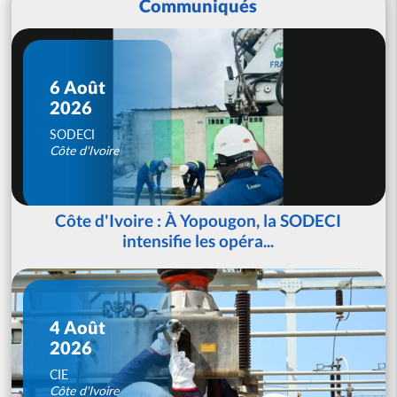
Communiqués
6 Août
2026
SODECI
Côte d'Ivoire
Côte d'Ivoire : À Yopougon, la SODECI
intensifie les opéra...
4 Août
2026
CIE
Côte d'Ivoire