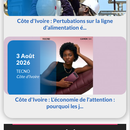
Côte d'Ivoire : Pertubations sur la ligne
d'alimentation é...
3 Août
2026
TECNO
Côte d'Ivoire
Côte d'Ivoire : L'économie de l'attention :
pourquoi les j...