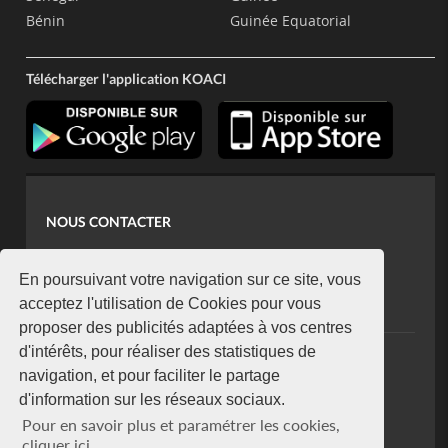
Bénin
Guinée Equatorial
Télécharger l'application KOACI
NOUS CONTACTER
contact@koaci.com
koaci@yahoo.fr
En poursuivant votre navigation sur ce site, vous
+225 07 08 85 52 93
acceptez l'utilisation de Cookies pour vous
proposer des publicités adaptées à vos centres
d'intérêts, pour réaliser des statistiques de
NEWSLETTER
navigation, et pour faciliter le partage
Restez connecté via notre newsletter
d'information sur les réseaux sociaux.
S'abonner
Pour en savoir plus et paramétrer les cookies,
Se désabonner
cliquer ici