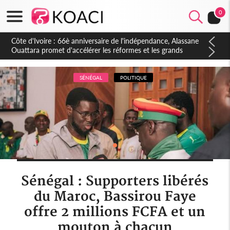
0
Côte d'Ivoire : À Abidjan, Amadou Oury Bah admire le modèle
ivoirien et veut s'en inspirer pour accélérer le développement
de la Guinée
SÉNÉGAL
POLITIQUE
‎Sénégal : Supporters libérés
du Maroc, Bassirou Faye
offre 2 millions FCFA et un
mouton à chacun