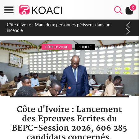
0
Côte d'Ivoire : Séileu, la célébration de la fête nationale
transformée en vaste campagne contre les produits
dépigmentants dangereux
CÔTE D'IVOIRE
SOCIÉTÉ
Côte d'Ivoire : Lancement
des Epreuves Ecrites du
BEPC-Session 2026, 606 285
candidats concernés,