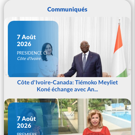
Communiqués
7 Août
2026
PRESIDENCE CI
Côte d'Ivoire
Côte d'Ivoire-Canada: Tiémoko Meyliet
Koné échange avec An...
7 Août
2026
PREMIERE