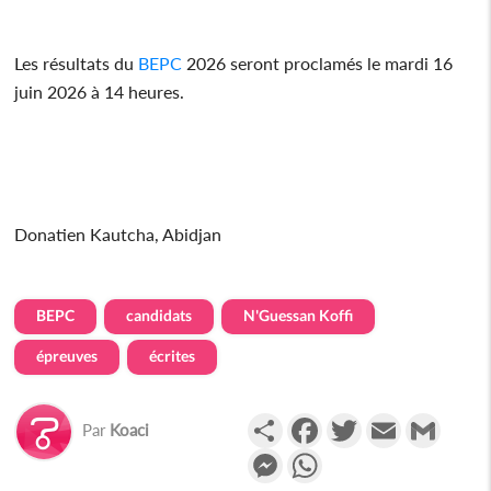
Les résultats du
BEPC
2026 seront proclamés le mardi 16
juin 2026 à 14 heures.
Donatien Kautcha, Abidjan
BEPC
candidats
N'Guessan Koffi
épreuves
écrites
Partager
Facebook
Twitter
Email
Gmail
Par
Koaci
Messenger
WhatsApp