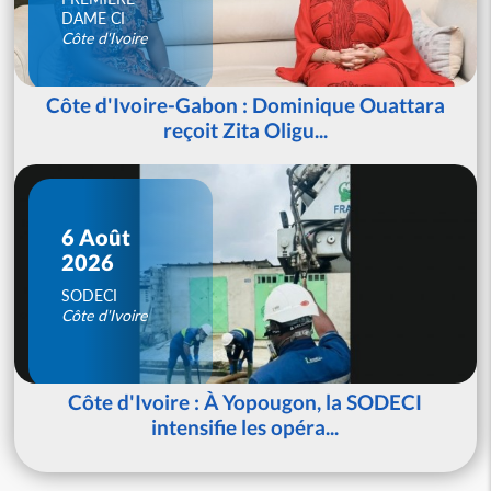
DAME CI
Côte d'Ivoire
Côte d'Ivoire-Gabon : Dominique Ouattara
reçoit Zita Oligu...
6 Août
2026
SODECI
Côte d'Ivoire
Côte d'Ivoire : À Yopougon, la SODECI
intensifie les opéra...