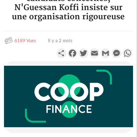
N'Guessan Koffi insiste sur
une organisation rigoureuse
6189 Vues
Il y a 2 mois
Partager
Facebook
Twitter
Email
Gmail
Messen
W