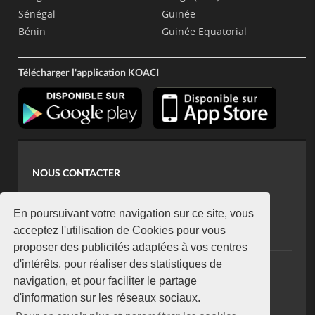
Sénégal
Guinée
Bénin
Guinée Equatorial
Télécharger l'application KOACI
NOUS CONTACTER
contact@koaci.com
koaci@yahoo.fr
En poursuivant votre navigation sur ce site, vous
+225 07 08 85 52 93
acceptez l'utilisation de Cookies pour vous
proposer des publicités adaptées à vos centres
d'intérêts, pour réaliser des statistiques de
NEWSLETTER
navigation, et pour faciliter le partage
Restez connecté via notre newsletter
d'information sur les réseaux sociaux.
S'abonner