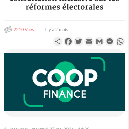
réformes électorales
2210 Vues
Il y a 2 mois
Partager
Facebook
Twitter
Email
Gmail
Messen
W
© Koaci.com - mercredi 27 mai 2026 - 14:20