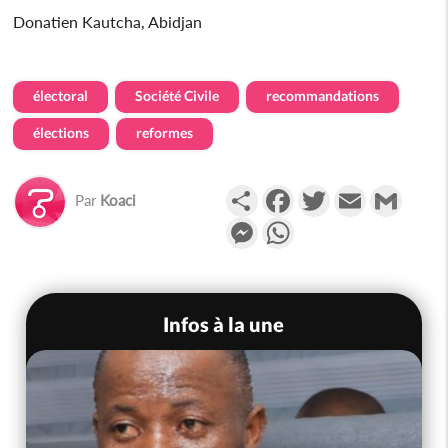
Donatien Kautcha, Abidjan
électoral
Société Civile
recommandations
élections
reformes
Partager
Facebook
Twitter
Email
Gmail
Par
Koaci
Messenger
WhatsApp
Infos à la une