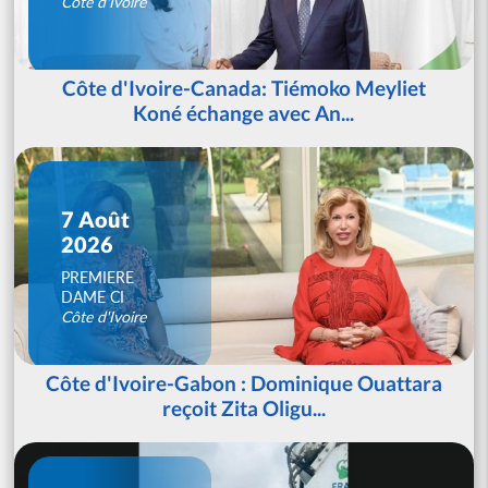
Côte d'Ivoire
Côte d'Ivoire-Canada: Tiémoko Meyliet
Koné échange avec An...
7 Août
2026
PREMIERE
DAME CI
Côte d'Ivoire
Côte d'Ivoire-Gabon : Dominique Ouattara
reçoit Zita Oligu...