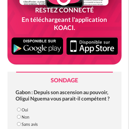
RESTEZ CONNECTÉ
En téléchargeant l'application
KOACI.
SONDAGE
Gabon : Depuis son ascension au pouvoir,
Oligui Nguema vous parait-il compétent ?
Oui
Non
Sans avis