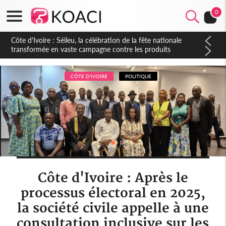
0
Côte d'Ivoire : Séileu, la célébration de la fête nationale
transformée en vaste campagne contre les produits
dépigmentants dangereux
CÔTE D'IVOIRE
POLITIQUE
Côte d'Ivoire : Après le
processus électoral en 2025,
la société civile appelle à une
consultation inclusive sur les