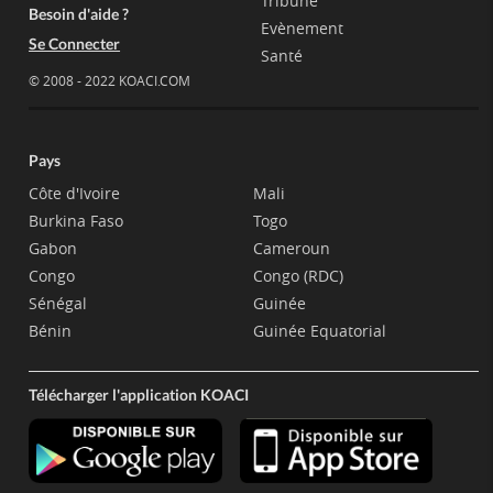
Tribune
Besoin d'aide ?
Evènement
Se Connecter
Santé
© 2008 - 2022 KOACI.COM
Pays
Côte d'Ivoire
Mali
Burkina Faso
Togo
Gabon
Cameroun
Congo
Congo (RDC)
Sénégal
Guinée
Bénin
Guinée Equatorial
Télécharger l'application KOACI