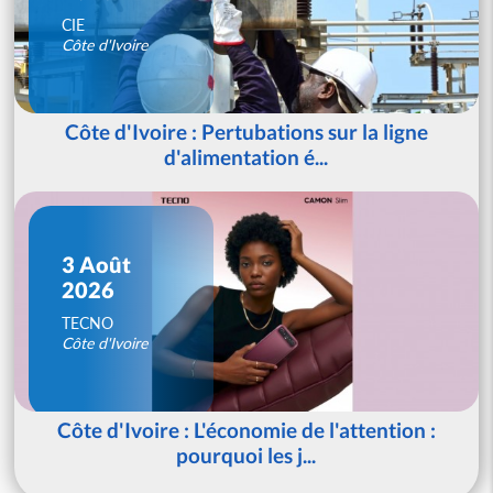
CIE
Côte d'Ivoire
Côte d'Ivoire : Pertubations sur la ligne
d'alimentation é...
3 Août
2026
TECNO
Côte d'Ivoire
Côte d'Ivoire : L'économie de l'attention :
pourquoi les j...