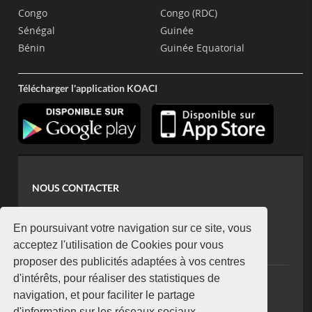
Congo
Congo (RDC)
Sénégal
Guinée
Bénin
Guinée Equatorial
Télécharger l'application KOACI
NOUS CONTACTER
contact@koaci.com
koaci@yahoo.fr
En poursuivant votre navigation sur ce site, vous
+225 07 08 85 52 93
acceptez l'utilisation de Cookies pour vous
proposer des publicités adaptées à vos centres
d'intérêts, pour réaliser des statistiques de
NEWSLETTER
navigation, et pour faciliter le partage
Restez connecté via notre newsletter
d'information sur les réseaux sociaux.