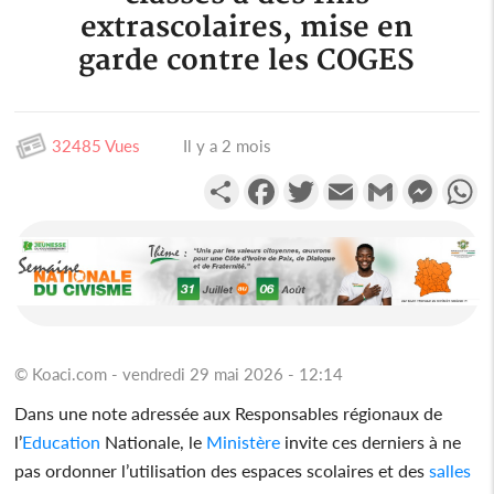
extrascolaires, mise en
garde contre les COGES
32485 Vues
Il y a 2 mois
Partager
Facebook
Twitter
Email
Gmail
Messen
W
© Koaci.com - vendredi 29 mai 2026 - 12:14
Dans une note adressée aux Responsables régionaux de
l’
Education
Nationale, le
Ministère
invite ces derniers à ne
pas ordonner l’utilisation des espaces scolaires et des
salles