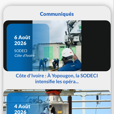
Communiqués
6 Août
2026
SODECI
Côte d'Ivoire
Côte d'Ivoire : À Yopougon, la SODECI
intensifie les opéra...
4 Août
2026