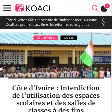
0
Côte d'Ivoire : À Abidjan, Amadou Oury Bah admire le modèle
ivoirien et veut s'en inspirer pour accélérer le développement
de la Guinée
CÔTE D'IVOIRE
SOCIÉTÉ
Côte d'Ivoire : Interdiction
de l'utilisation des espaces
scolaires et des salles de
classes à des fins