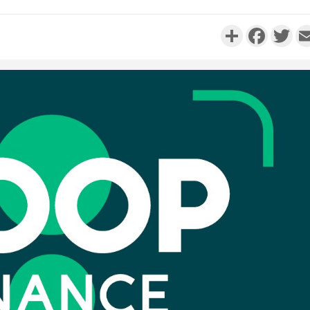
Partager
Faceboo
Twi
Côte d'I
promet des
les dégu
Côte d'Ivoi
Alassane 
la gr