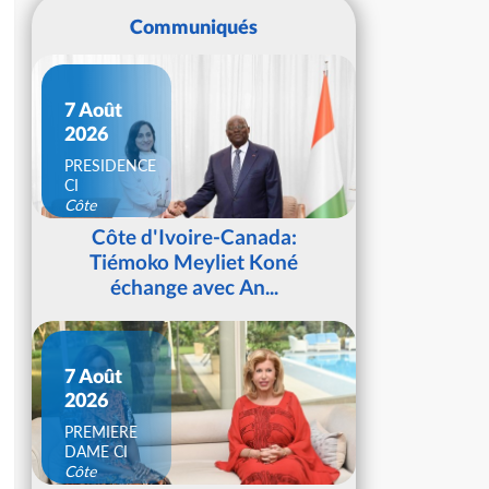
Communiqués
7 Août
2026
PRESIDENCE
CI
Côte
d'Ivoire
Côte d'Ivoire-Canada:
Tiémoko Meyliet Koné
échange avec An...
7 Août
2026
PREMIERE
DAME CI
Côte