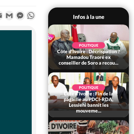
k
tter
Email
Gmail
Messenger
WhatsApp
Infos à la une
SOCIÉTÉ
POLITIQUE
voire : Ouattara
Côte d'Ivoire : Décrispation ?
 sanctions contre
Mamadou Traoré ex
erpissements i...
conseiller de Soro a recou...
POLITIQUE
Côte d'Ivoire : Fin de la
POLITIQUE
re : Fête nationale,
pagaille au PDCI-RDA,
Ouattara accorde
Lessiehi bannit les
âce à 4 661...
mouveme...