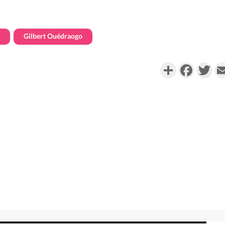
Gilbert Ouédraogo
Partager
Faceboo
Twi