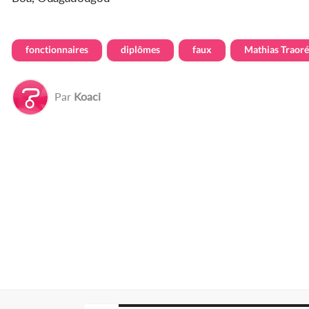
fonctionnaires
diplômes
faux
Mathias Traoré
Par
Koaci