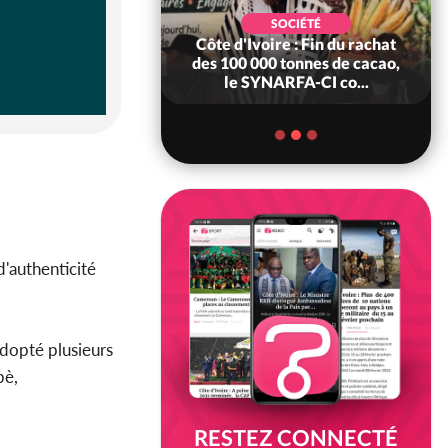
POLITIQUE
d'Ivoire : 66è
SOCIÉTÉ
versaire de
Côte d'Ivoire : Fin du rachat
ndance, Alassane
des 100 000 tonnes de cacao,
ara prome...
le SYNARFA-CI co...
d'authenticité
adopté plusieurs
bè,
RESTEZ CONNECTÉ