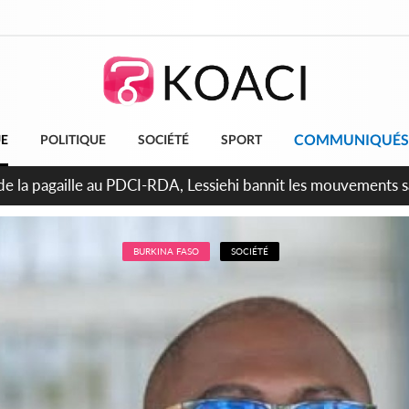
COMMUNIQUÉS
UE
POLITIQUE
SOCIÉTÉ
SPORT
attara promet des sanctions contre les déguerpissements illég
BURKINA FASO
SOCIÉTÉ