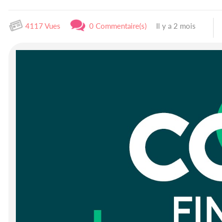
4117 Vues
0 Commentaire(s)
Il y a 2 mois