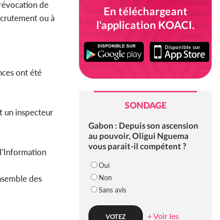
 révocation de
En téléchargeant
recrutement ou à
l'application KOACI.
ences ont été
SONDAGE
t un inspecteur
Gabon : Depuis son ascension
au pouvoir, Oligui Nguema
vous parait-il compétent ?
 l’Information
Oui
Non
ensemble des
Sans avis
+ Voir les