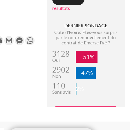
resultats
DERNIER SONDAGE
Côte d'Ivoire: Etes-vous surpris
par le non-renouvellement du
k
tter
Email
Gmail
Messenger
WhatsApp
contrat de Emerse Faé ?
3128
51%
Oui
2902
47%
Non
110
2%
Sans avis