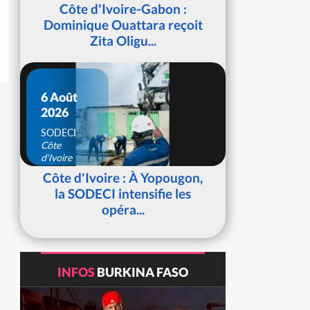
d'Ivoire
Côte d'Ivoire-Gabon :
Dominique Ouattara reçoit
Zita Oligu...
6 Août
2026
SODECI
Côte
d'Ivoire
Côte d'Ivoire : À Yopougon,
la SODECI intensifie les
opéra...
INFOS
BURKINA FASO