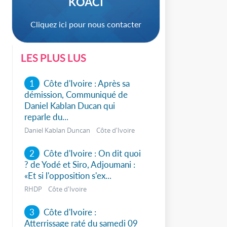
KOACI
Cliquez ici pour nous contacter
LES PLUS LUS
1
Côte d'Ivoire : Après sa
démission, Communiqué de
Daniel Kablan Ducan qui
reparle du...
Daniel Kablan Duncan Côte d'Ivoire
2
Côte d'Ivoire : On dit quoi
? de Yodé et Siro, Adjoumani :
sApp
«Et si l'opposition s'ex...
RHDP Côte d'Ivoire
3
Côte d'Ivoire :
Atterrissage raté du samedi 09