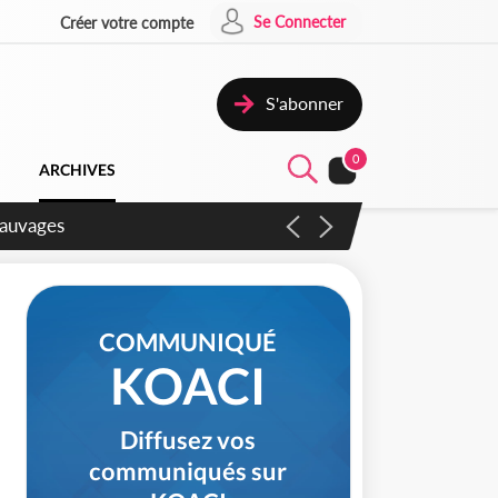
Se Connecter
Créer votre compte
S'abonner
0
ARCHIVES
aux
COMMUNIQUÉ
KOACI
Diffusez vos
communiqués sur