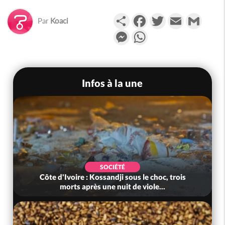
Partager
Facebook
Twitter
Email
Gmail
Par
Koaci
Messenger
WhatsApp
Infos à la une
SOCIÉTÉ
Côte d'Ivoire : Kossandji sous le choc, trois
morts après une nuit de viole...