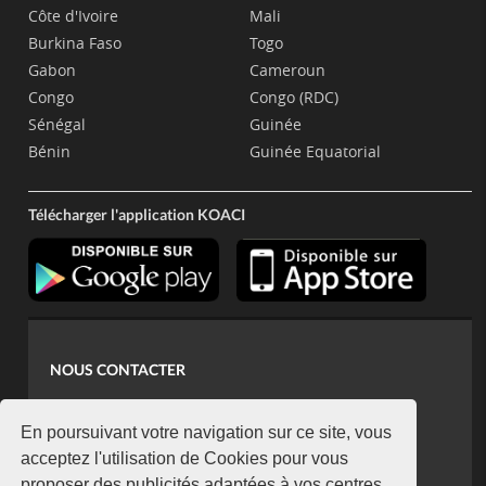
Côte d'Ivoire
Mali
Burkina Faso
Togo
Gabon
Cameroun
Congo
Congo (RDC)
Sénégal
Guinée
Bénin
Guinée Equatorial
Télécharger l'application KOACI
NOUS CONTACTER
contact@koaci.com
koaci@yahoo.fr
En poursuivant votre navigation sur ce site, vous
+225 07 08 85 52 93
acceptez l'utilisation de Cookies pour vous
proposer des publicités adaptées à vos centres