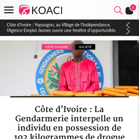
0
Côte d'Ivoire : CHU de Treichville, après la fronde, les agents
contractuels obtiennent un accord avec la direction sur les
arriérés du SMIG 2023
CÔTE D'IVOIRE
SOCIÉTÉ
Côte d'Ivoire : La
Gendarmerie interpelle un
individu en possession de
102 kilogrammes de drogue