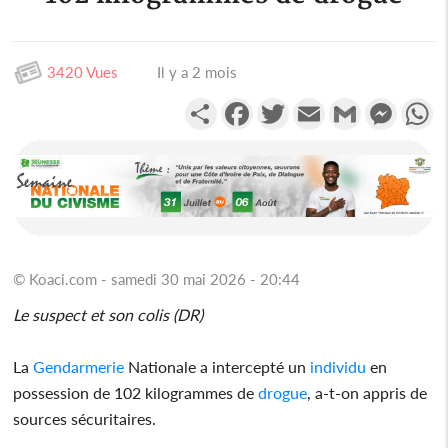
3420 Vues
Il y a 2 mois
Partager
Facebook
Twitter
Email
Gmail
Messen
W
© Koaci.com - samedi 30 mai 2026 - 20:44
Le suspect et son colis (DR)
La
Gendarmerie
Nationale a intercepté un
individu
en
possession de 102 kilogrammes de
drogue
, a-t-on appris de
sources sécuritaires.