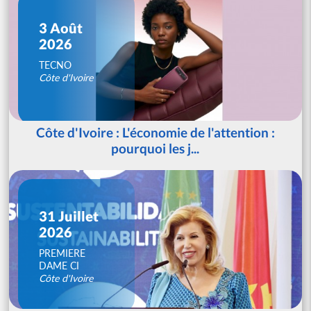
3 Août
2026
TECNO
Côte d'Ivoire
Côte d'Ivoire : L'économie de l'attention :
pourquoi les j...
31 Juillet
2026
PREMIERE
DAME CI
Côte d'Ivoire