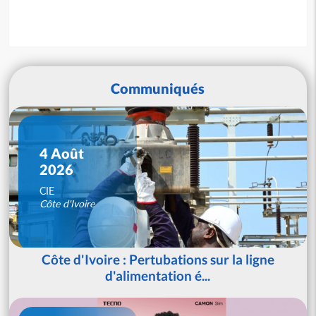
Communiqués
4 Août
2026
CIE
Côte d'Ivoire
Côte d'Ivoire : Pertubations sur la ligne
d'alimentation é...