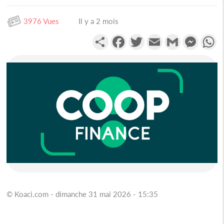
3976 Vues
Il y a 2 mois
Partager
Facebook
Twitter
Email
Gmail
Messen
W
© Koaci.com - dimanche 31 mai 2026 - 15:35