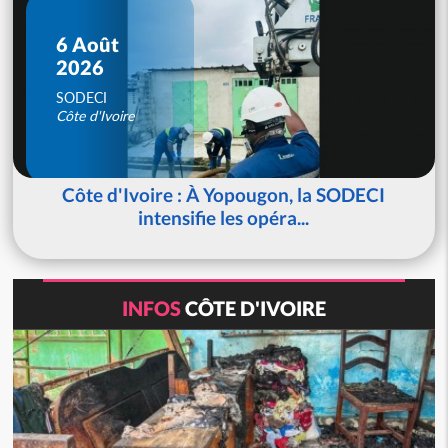
6 Août
2026
SODECI
Côte d'Ivoire
Côte d'Ivoire : À Yopougon, la SODECI
intensifie les opéra...
INFOS
CÔTE D'IVOIRE