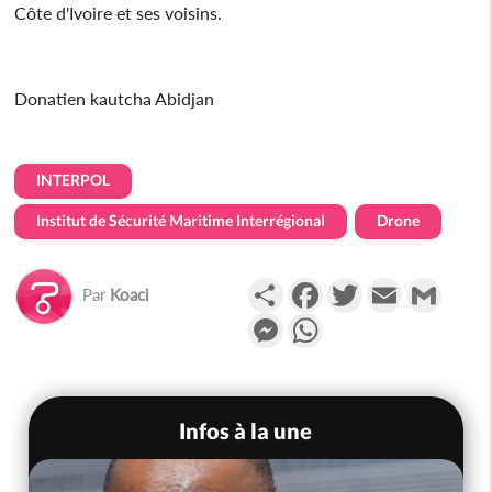
Côte d'Ivoire et ses voisins.
Donatien kautcha Abidjan
INTERPOL
Institut de Sécurité Maritime Interrégional
Drone
Partager
Facebook
Twitter
Email
Gmail
Par
Koaci
Messenger
WhatsApp
Infos à la une