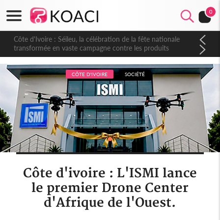
0
Côte d'Ivoire : Séileu, la célébration de la fête nationale
transformée en vaste campagne contre les produits
dépigmentants dangereux
CÔTE D'IVOIRE
SOCIÉTÉ
Côte d'ivoire : L'ISMI lance
le premier Drone Center
d'Afrique de l'Ouest.