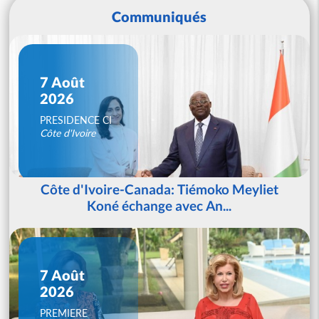
Communiqués
7 Août
2026
PRESIDENCE CI
Côte d'Ivoire
Côte d'Ivoire-Canada: Tiémoko Meyliet
Koné échange avec An...
7 Août
2026
PREMIERE