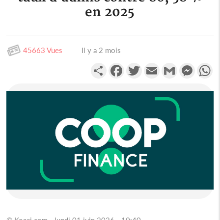
en 2025
45663 Vues
Il y a 2 mois
Partager
Facebook
Twitter
Email
Gmail
Messen
W
© Koaci.com - lundi 01 juin 2026 - 10:40