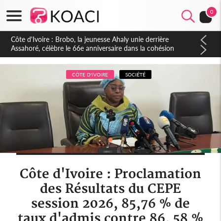
0
Côte d'Ivoire : Brobo, la jeunesse Ahaly unie derrière
Assahoré, célèbre le 66e anniversaire dans la cohésion
CÔTE D'IVOIRE
SOCIÉTÉ
Côte d'Ivoire : Proclamation
des Résultats du CEPE
session 2026, 85,76 % de
taux d'admis contre 86, 58 %