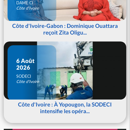
DAME CI
Côte d'Ivoire
Côte d'Ivoire-Gabon : Dominique Ouattara
reçoit Zita Oligu...
6 Août
2026
SODECI
Côte d'Ivoire
Côte d'Ivoire : À Yopougon, la SODECI
intensifie les opéra...