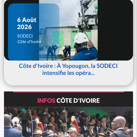
6 Août
2026
SODECI
Côte d'Ivoire
Côte d'Ivoire : À Yopougon, la SODECI
intensifie les opéra...
INFOS
CÔTE D'IVOIRE