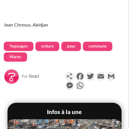
Jean Chresus, Abidjan
Yopougon
ordure
pays
commune
Maroc
Partager
Facebook
Twitter
Email
Gmail
Par
Koaci
Messenger
WhatsApp
Infos à la une