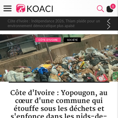
0
Côte d'Ivoire : Indépendance 2026, Thiam plaide pour un
environnement démocratique plus apaisé
CÔTE D'IVOIRE
SOCIÉTÉ
Côte d'Ivoire : Yopougon, au
cœur d'une commune qui
étouffe sous les déchets et
s'enfonce dans les nids-de-