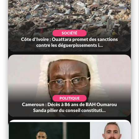
SOCIÉTÉ
ns
Côte d'Ivoire : Rentrée Scolaire 2026-2027,
l'inscription sans frais au Pré...
SOCIÉTÉ
u
Côte d'Ivoire : Indépendance à Grand-Béréby,
le Sous-Préfet exhorte les pop...