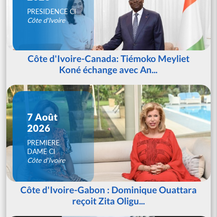
PRESIDENCE CI
Côte d'Ivoire
Côte d'Ivoire-Canada: Tiémoko Meyliet
Koné échange avec An...
7 Août
2026
PREMIERE
DAME CI
Côte d'Ivoire
Côte d'Ivoire-Gabon : Dominique Ouattara
reçoit Zita Oligu...