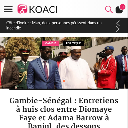
0
Côte d'Ivoire : Séileu, la célébration de la fête nationale
transformée en vaste campagne contre les produits
dépigmentants dangereux
GAMBIE
POLITIQUE
Gambie-Sénégal : Entretiens
à huis clos entre Diomaye
Faye et Adama Barrow à
Banjul, des dessous