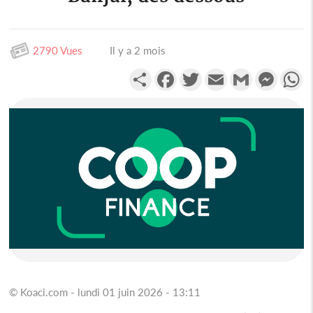
2790 Vues
Il y a 2 mois
Partager
Facebook
Twitter
Email
Gmail
Messen
W
© Koaci.com - lundi 01 juin 2026 - 13:11