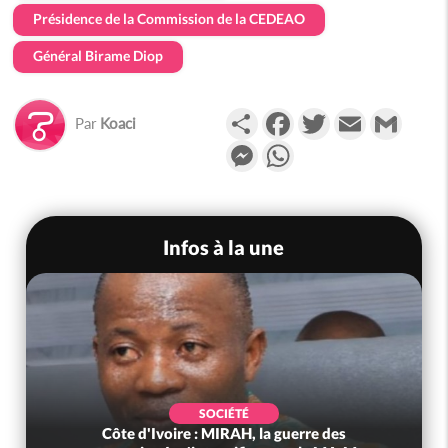
Présidence de la Commission de la CEDEAO
Général Birame Diop
Partager
Facebook
Twitter
Email
Gmail
Par
Koaci
Messenger
WhatsApp
Infos à la une
SOCIÉTÉ
Côte d'Ivoire : MIRAH, la guerre des