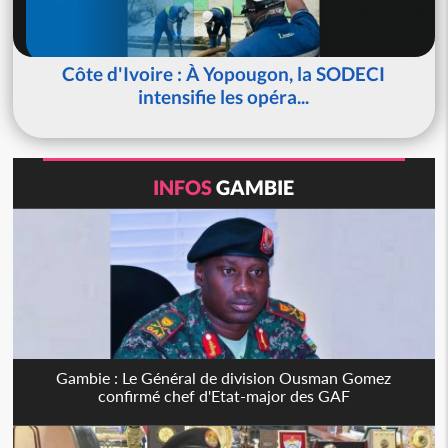
Côte d'Ivoire : À Yopougon, la SODECI
intensifie les opéra...
INFOS
GAMBIE
Gambie : Le Général de division Ousman Gomez
confirmé chef d'Etat-major des GAF