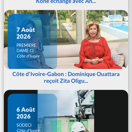
Koné échange avec An...
7 Août
2026
PREMIERE
DAME CI
Côte d'Ivoire
Côte d'Ivoire-Gabon : Dominique Ouattara
reçoit Zita Oligu...
6 Août
2026
SODECI
Côte d'Ivoire