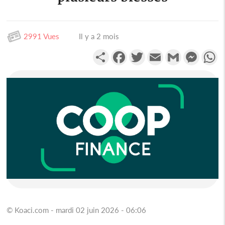
2991 Vues
Il y a 2 mois
Partager
Facebook
Twitter
Email
Gmail
Messen
W
© Koaci.com - mardi 02 juin 2026 - 06:06