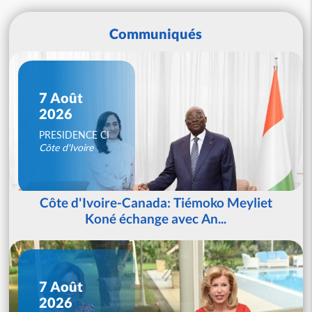
Communiqués
7 Août
2026
PRESIDENCE CI
Côte d'Ivoire
Côte d'Ivoire-Canada: Tiémoko Meyliet
Koné échange avec An...
7 Août
2026