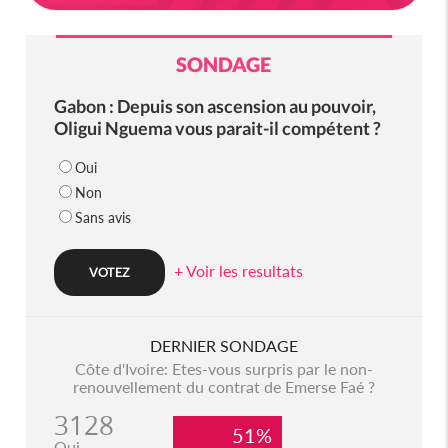
SONDAGE
Gabon : Depuis son ascension au pouvoir,
Oligui Nguema vous parait-il compétent ?
Oui
Non
Sans avis
+ Voir les resultats
DERNIER SONDAGE
Côte d'Ivoire: Etes-vous surpris par le non-
renouvellement du contrat de Emerse Faé ?
3128
51%
Oui