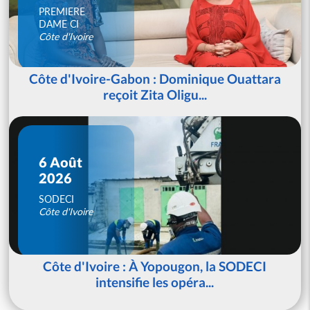
PREMIERE
DAME CI
Côte d'Ivoire
Côte d'Ivoire-Gabon : Dominique Ouattara
reçoit Zita Oligu...
6 Août
2026
SODECI
Côte d'Ivoire
Côte d'Ivoire : À Yopougon, la SODECI
intensifie les opéra...