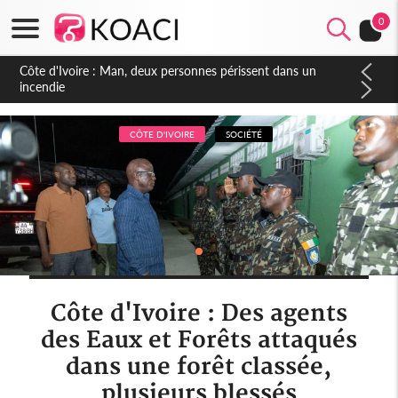
0
Côte d'Ivoire : Séileu, la célébration de la fête nationale
transformée en vaste campagne contre les produits
dépigmentants dangereux
CÔTE D'IVOIRE
SOCIÉTÉ
Côte d'Ivoire : Des agents
des Eaux et Forêts attaqués
dans une forêt classée,
plusieurs blessés