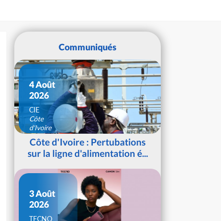
Communiqués
4 Août
2026
CIE
Côte
d'Ivoire
Côte d'Ivoire : Pertubations
sur la ligne d'alimentation é...
3 Août
2026
TECNO