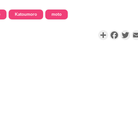
e
Katoumoro
moto
Partager
Faceboo
Twi