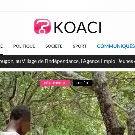
COMMUNIQUÉS
UE
POLITIQUE
SOCIÉTÉ
SPORT
 de Treichville, après la fronde, les agents contractuels obti
arriérés du SMIG 2023
CÔTE D'IVOIRE
SOCIÉTÉ