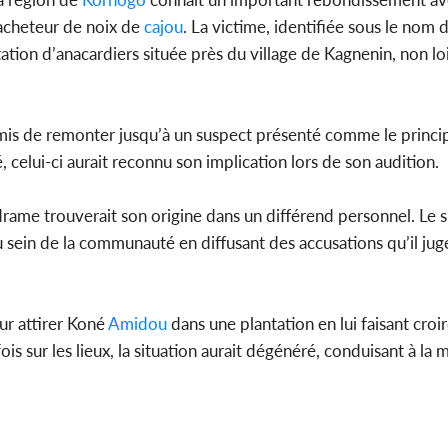
acheteur de noix de
cajou
. La victime, identifiée sous le nom
tation d’anacardiers située près du village de Kagnenin, non lo
Côte d'
sanitaire
modernise
rmis de remonter jusqu’à un suspect présenté comme le princi
té, celui-ci aurait reconnu son implication lors de son audition.
 drame trouverait son origine dans un différend personnel. Le 
u sein de la communauté en diffusant des accusations qu’il jug
our attirer Koné
Amidou
dans une plantation en lui faisant croi
fois sur les lieux, la situation aurait dégénéré, conduisant à la 