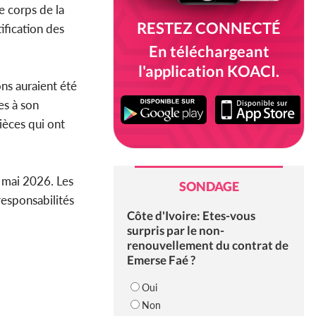
Le corps de la
RESTEZ CONNECTÉ
ification des
En téléchargeant
l'application KOACI.
ns auraient été
es à son
pièces qui ont
3 mai 2026. Les
SONDAGE
responsabilités
Côte d'Ivoire: Etes-vous
surpris par le non-
renouvellement du contrat de
Emerse Faé ?
Oui
Non