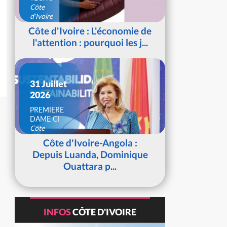
Côte
d'Ivoire
Côte d'Ivoire : L'économie de
l'attention : pourquoi les j...
31 Juillet
2026
PREMIERE
DAME CI
Côte
d'Ivoire
Côte d'Ivoire-Angola :
Depuis Luanda, Dominique
Ouattara p...
INFOS
CÔTE D'IVOIRE