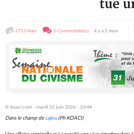
tué u
2713 Vues
0 Commentaire(s)
Il y a 2 mois
© Koaci.com - mardi 02 juin 2026 - 10:44
Dans le champ de
cajou
(Ph KOACI)
Une affaire criminelle qui a suscité une vive émotion dans 