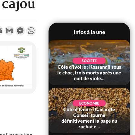
 cajou
k
tter
Email
Gmail
Messenger
WhatsApp
Infos à la une
POLITIQUE
SOCIÉTÉ
ire : Indépendance
Côte d'Ivoire : Kossandji sous
Yopougon coeur
le choc, trois morts après une
 la célébration...
nuit de viole...
ECONOMIE
Côte d'Ivoire : Cacao, le
SOCIÉTÉ
ire : Réforme de la
Conseil tourne
té civile, le
définitivement la page du
nt valide six dé...
rachat e...
c l’arrestation