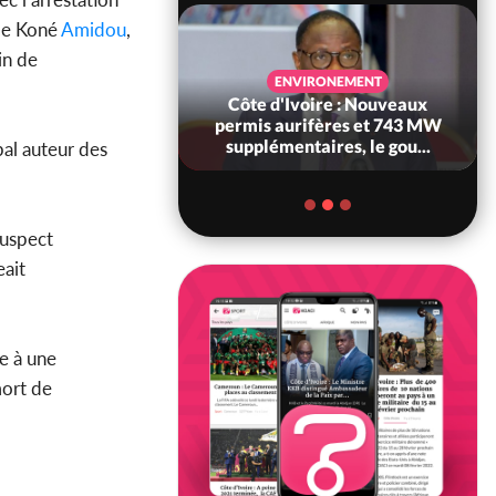
 de Koné
Amidou
,
in de
SANTÉ
ENVIRONEMENT
Ivoire : Réforme
Côte d'Ivoire : Nouveaux
, le gouvernement
permis aurifères et 743 MW
 ses structures...
supplémentaires, le gou...
pal auteur des
suspect
eait
re à une
mort de