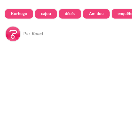
Korhogo
cajou
décès
Amidou
enquêt
Par
Koaci