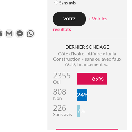
Sans avis
+ Voir les
resultats
k
tter
Email
Gmail
Messenger
WhatsApp
DERNIER SONDAGE
Côte d'Ivoire : Affaire « Italia
Construction » sans ou avec faux
ACD, financement «...
2355
69%
Oui
808
24%
Non
226
7%
Sans avis