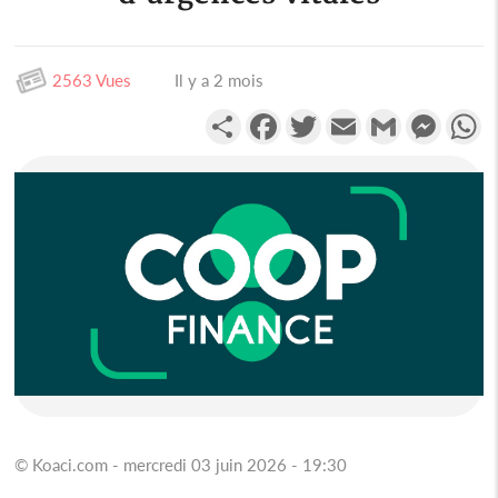
2563 Vues
Il y a 2 mois
Partager
Facebook
Twitter
Email
Gmail
Messen
W
© Koaci.com - mercredi 03 juin 2026 - 19:30