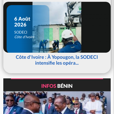
6 Août
2026
SODECI
Côte d'Ivoire
Côte d'Ivoire : À Yopougon, la SODECI
intensifie les opéra...
INFOS
BÉNIN