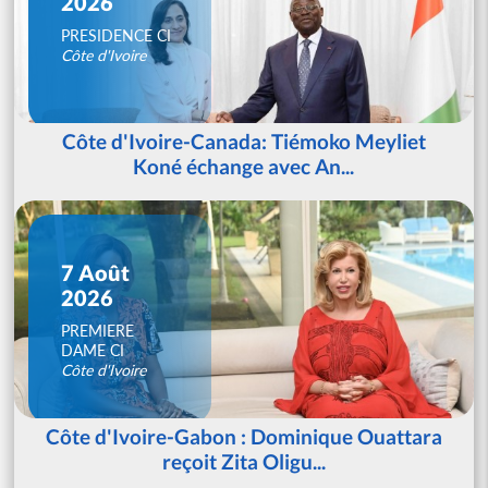
2026
PRESIDENCE CI
Côte d'Ivoire
Côte d'Ivoire-Canada: Tiémoko Meyliet
Koné échange avec An...
7 Août
2026
PREMIERE
DAME CI
Côte d'Ivoire
Côte d'Ivoire-Gabon : Dominique Ouattara
reçoit Zita Oligu...