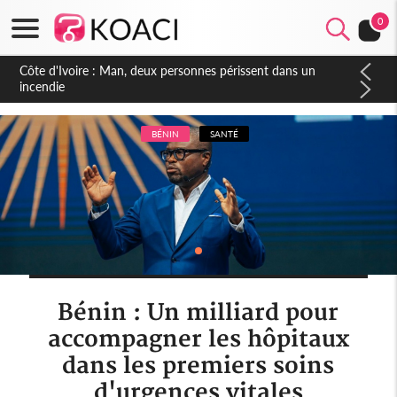
0
Côte d'Ivoire : Séileu, la célébration de la fête nationale
transformée en vaste campagne contre les produits
dépigmentants dangereux
BÉNIN
SANTÉ
Bénin : Un milliard pour
accompagner les hôpitaux
dans les premiers soins
d'urgences vitales