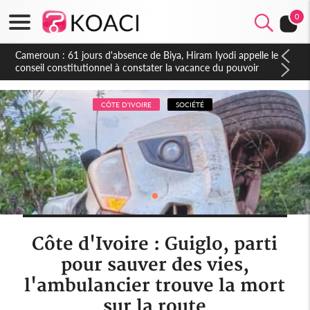
0
Côte d'Ivoire : Fin de la pagaille au PDCI-RDA, Lessiehi bannit
les mouvements sauvages
CÔTE D'IVOIRE
SOCIÉTÉ
Côte d'Ivoire : Guiglo, parti
pour sauver des vies,
l'ambulancier trouve la mort
sur la route