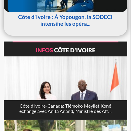
Côte d'Ivoire : À Yopougon, la SODECI
intensifie les opéra...
INFOS
CÔTE D'IVOIRE
Côte d'Ivoire-Canada: Tiémoko Meyliet Koné
échange avec Anita Anand, Ministre des Aff...