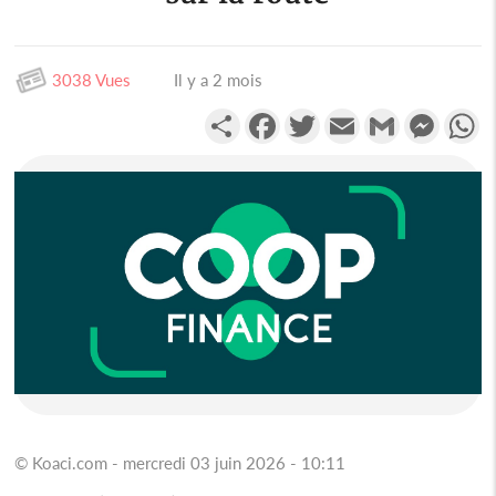
3038 Vues
Il y a 2 mois
Partager
Facebook
Twitter
Email
Gmail
Messen
W
© Koaci.com - mercredi 03 juin 2026 - 10:11