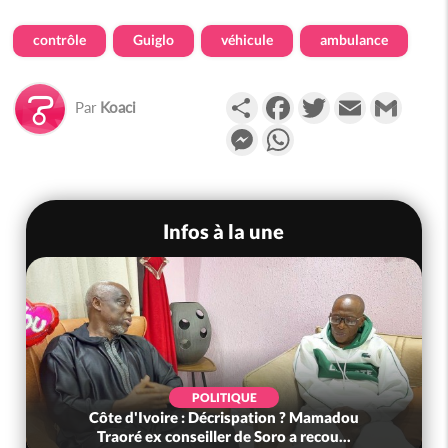
contrôle
Guiglo
véhicule
ambulance
Partager
Facebook
Twitter
Email
Gmail
Par
Koaci
Messenger
WhatsApp
Infos à la une
POLITIQUE
Côte d'Ivoire : Décrispation ? Mamadou
Traoré ex conseiller de Soro a recou...