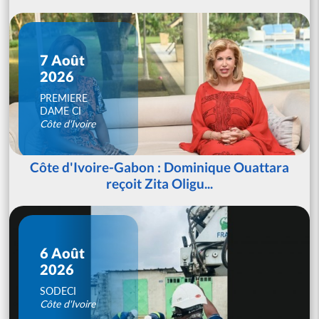
7 Août
2026
PREMIERE
DAME CI
Côte d'Ivoire
Côte d'Ivoire-Gabon : Dominique Ouattara
reçoit Zita Oligu...
6 Août
2026
SODECI
Côte d'Ivoire