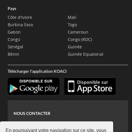
Pays
Côte d'Ivoire
Mali
Burkina Faso
Togo
Gabon
Cameroun
Congo
Congo (RDC)
Sénégal
Guinée
Bénin
Guinée Equatorial
Télécharger l'application KOACI
NOUS CONTACTER
contact@koaci.com
koaci@yahoo.fr
En poursuivant votre navigation sur ce site, vous