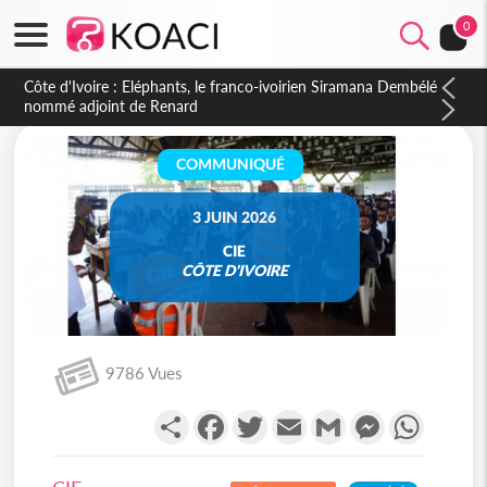
0
Cameroun : 5 combattants séparatistes neutralisés, le Mindef
dément les rumeurs d'exactions des civils
COMMUNIQUÉ
3 JUIN 2026
CIE
CÔTE D'IVOIRE
9786 Vues
Partager
Facebook
Twitter
Email
Gmail
Messenger
WhatsA