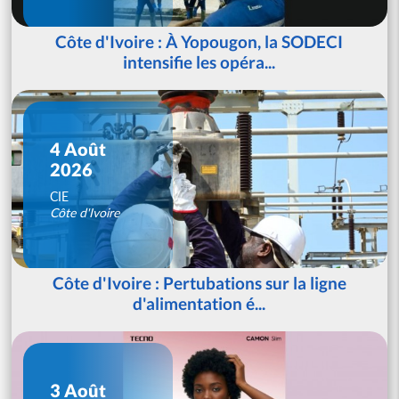
Côte d'Ivoire : À Yopougon, la SODECI
intensifie les opéra...
4 Août
2026
CIE
Côte d'Ivoire
Côte d'Ivoire : Pertubations sur la ligne
d'alimentation é...
3 Août