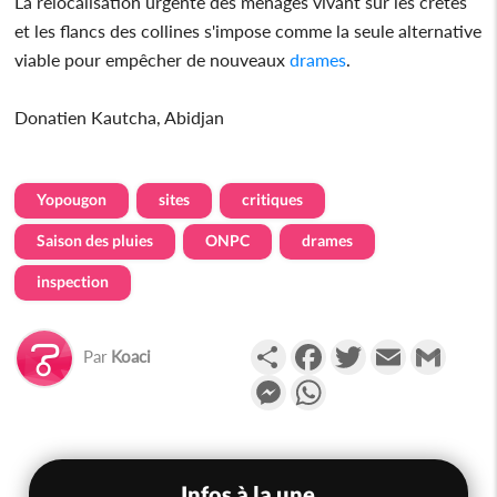
La relocalisation urgente des ménages vivant sur les crêtes
et les flancs des collines s'impose comme la seule alternative
viable pour empêcher de nouveaux
drames
.
Donatien Kautcha, Abidjan
Yopougon
sites
critiques
Saison des pluies
ONPC
drames
inspection
Partager
Facebook
Twitter
Email
Gmail
Par
Koaci
Messenger
WhatsApp
Infos à la une