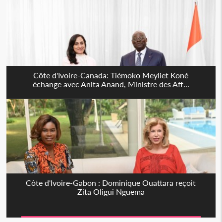
Côte d'Ivoire-Canada: Tiémoko Meyliet Koné
échange avec Anita Anand, Ministre des Aff...
Côte d'Ivoire-Gabon : Dominique Ouattara reçoit
Zita Oligui Nguema