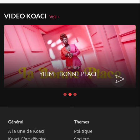
VIDEO KOACI
Voir+
RAP IVOIRE
YILIM - BONNE PLACE
Général
Thèmes
A la une de Koaci
Politique
Koaci Côte d'Ivoire
Société