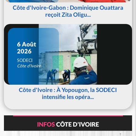
Côte d'Ivoire-Gabon : Dominique Ouattara
reçoit Zita Oligu...
6 Août
2026
SODECI
Côte d'Ivoire
Côte d'Ivoire : À Yopougon, la SODECI
intensifie les opéra...
INFOS
CÔTE D'IVOIRE