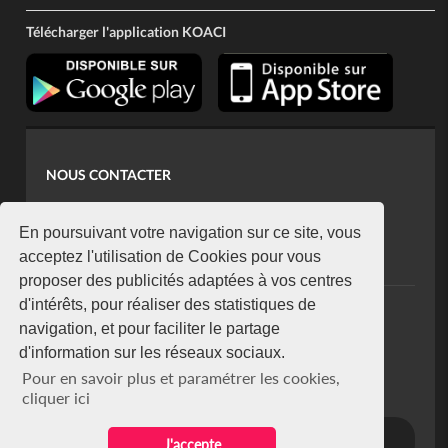
Télécharger l'application KOACI
NOUS CONTACTER
contact@koaci.com
koaci@yahoo.fr
En poursuivant votre navigation sur ce site, vous
+225 07 08 85 52 93
acceptez l'utilisation de Cookies pour vous
proposer des publicités adaptées à vos centres
d'intérêts, pour réaliser des statistiques de
NEWSLETTER
navigation, et pour faciliter le partage
Restez connecté via notre newsletter
d'information sur les réseaux sociaux.
S'abonner
Pour en savoir plus et paramétrer les cookies,
Se désabonner
cliquer ici
J'accepte