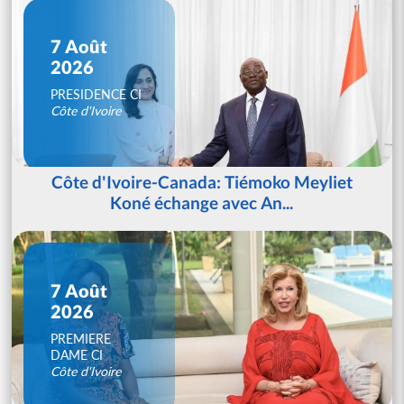
7 Août
2026
PRESIDENCE CI
Côte d'Ivoire
Côte d'Ivoire-Canada: Tiémoko Meyliet
Koné échange avec An...
7 Août
2026
PREMIERE
DAME CI
Côte d'Ivoire