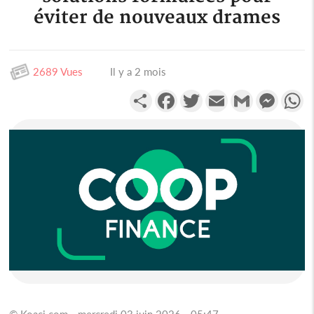
éviter de nouveaux drames
2689 Vues
Il y a 2 mois
Partager
Facebook
Twitter
Email
Gmail
Messen
W
© Koaci.com - mercredi 03 juin 2026 - 05:47