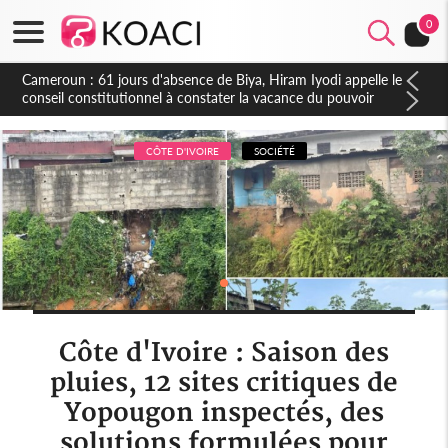
0
Côte d'Ivoire : Fin de la pagaille au PDCI-RDA, Lessiehi bannit
les mouvements sauvages
CÔTE D'IVOIRE
SOCIÉTÉ
Côte d'Ivoire : Saison des
pluies, 12 sites critiques de
Yopougon inspectés, des
solutions formulées pour