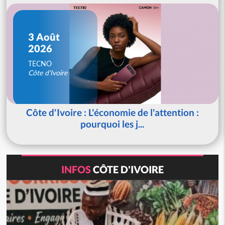
3 Août
2026
TECNO
Côte d'Ivoire
Côte d'Ivoire : L'économie de l'attention :
pourquoi les j...
INFOS
CÔTE D'IVOIRE