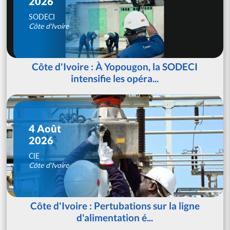
2026
SODECI
Côte d'Ivoire
Côte d'Ivoire : À Yopougon, la SODECI
intensifie les opéra...
4 Août
2026
CIE
Côte d'Ivoire
Côte d'Ivoire : Pertubations sur la ligne
d'alimentation é...