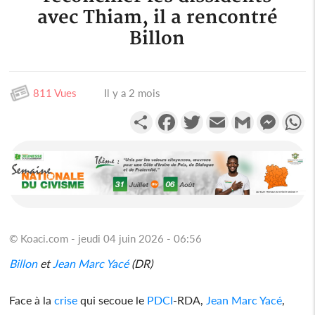
avec Thiam, il a rencontré
Billon
811 Vues
Il y a 2 mois
Partager
Facebook
Twitter
Email
Gmail
Messen
W
© Koaci.com - jeudi 04 juin 2026 - 06:56
Billon
et
Jean Marc Yacé
(DR)
Face à la
crise
qui secoue le
PDCI
-RDA,
Jean Marc Yacé
,