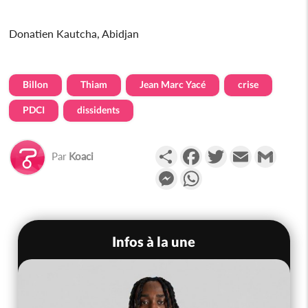
Donatien Kautcha, Abidjan
Billon
Thiam
Jean Marc Yacé
crise
PDCI
dissidents
Partager
Facebook
Twitter
Email
Gmail
Par
Koaci
Messenger
WhatsApp
Infos à la une