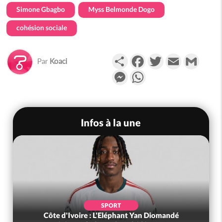
Simone Gbagbo
Myss Belmonde Dogo
cohésion sociale
Partager
Facebook
Twitter
Email
Gmail
Par
Koaci
Messenger
WhatsApp
Infos à la une
SPORT
Côte d'Ivoire : L'Eléphant Yan Diomandé