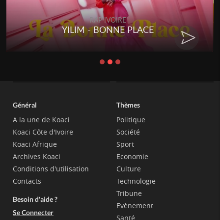
RAP IVOIRE
YILIM - BONNE PLACE
Général
Thèmes
A la une de Koaci
Politique
Koaci Côte d'Ivoire
Société
Koaci Afrique
Sport
Archives Koaci
Economie
Conditions d'utilisation
Culture
Contacts
Technologie
Tribune
Besoin d'aide ?
Evènement
Se Connecter
Santé