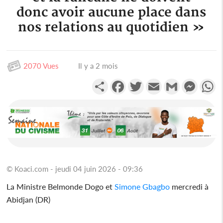
donc avoir aucune place dans
nos relations au quotidien »
2070 Vues
Il y a 2 mois
Partager
Facebook
Twitter
Email
Gmail
Messen
W
© Koaci.com - jeudi 04 juin 2026 - 09:36
La Ministre Belmonde Dogo et
Simone Gbagbo
mercredi à
Abidjan (DR)