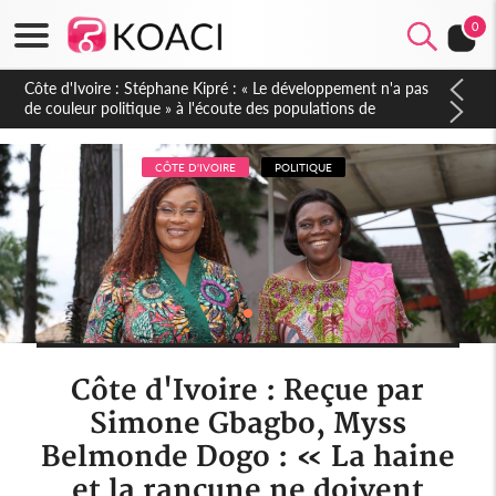
0
Mali : Les FAMa accueillent 254 anciens combattants issus de
groupes armés
CÔTE D'IVOIRE
POLITIQUE
Côte d'Ivoire : Reçue par
Simone Gbagbo, Myss
Belmonde Dogo : « La haine
et la rancune ne doivent