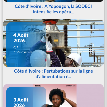
Côte d'Ivoire : À Yopougon, la SODECI
intensifie les opéra...
4 Août
2026
CIE
Côte d'Ivoire
Côte d'Ivoire : Pertubations sur la ligne
d'alimentation é...
3 Août
2026