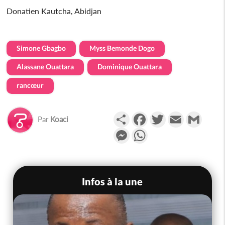
Donatien Kautcha, Abidjan
Simone Gbagbo
Myss Bemonde Dogo
Alassane Ouattara
Dominique Ouattara
rancœur
Partager
Facebook
Twitter
Email
Gmail
Par
Koaci
Messenger
WhatsApp
Infos à la une