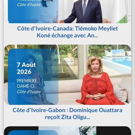
Côte d'Ivoire
Côte d'Ivoire-Canada: Tiémoko Meyliet
Koné échange avec An...
7 Août
2026
PREMIERE
DAME CI
Côte d'Ivoire
Côte d'Ivoire-Gabon : Dominique Ouattara
reçoit Zita Oligu...