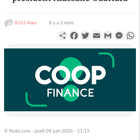
8355 Vues
Il y a 2 mois
Partager
Facebook
Twitter
Email
Gmail
Messen
W
© Koaci.com - jeudi 04 juin 2026 - 11:15