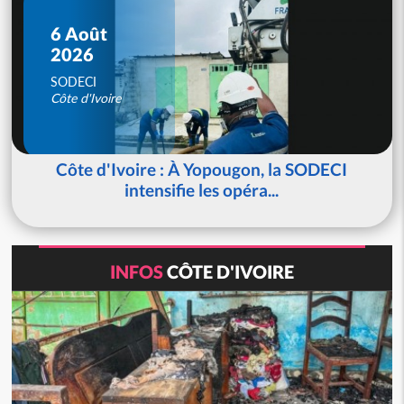
6 Août
2026
SODECI
Côte d'Ivoire
Côte d'Ivoire : À Yopougon, la SODECI
intensifie les opéra...
INFOS
CÔTE D'IVOIRE