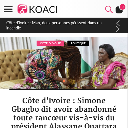
0
Côte d'Ivoire : Séileu, la célébration de la fête nationale
transformée en vaste campagne contre les produits
dépigmentants dangereux
CÔTE D'IVOIRE
POLITIQUE
Côte d'Ivoire : Simone
Gbagbo dit avoir abandonné
toute rancœur vis-à-vis du
président Alassane Ouattara