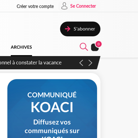
Se Connecter
Créer votre compte
S'abonner
0
ARCHIVES
 sauvages
COMMUNIQUÉ
KOACI
Diffusez vos
communiqués sur