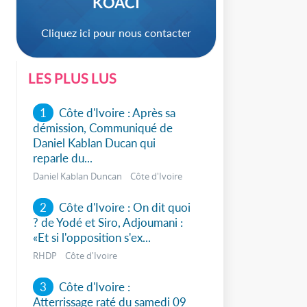
KOACI
Cliquez ici pour nous contacter
LES PLUS LUS
1
Côte d'Ivoire : Après sa
démission, Communiqué de
Daniel Kablan Ducan qui
sApp
reparle du...
Daniel Kablan Duncan Côte d'Ivoire
2
Côte d'Ivoire : On dit quoi
? de Yodé et Siro, Adjoumani :
«Et si l'opposition s'ex...
RHDP Côte d'Ivoire
3
Côte d'Ivoire :
Atterrissage raté du samedi 09