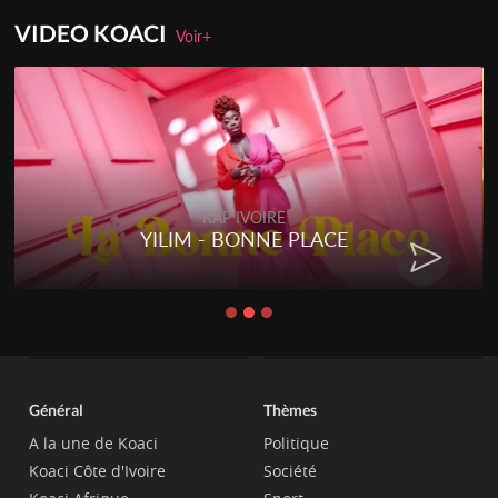
VIDEO KOACI
Voir+
RAP IVOIRE
YILIM - BONNE PLACE
Général
Thèmes
A la une de Koaci
Politique
Koaci Côte d'Ivoire
Société