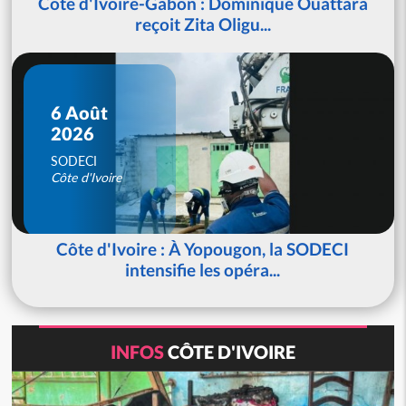
Côte d'Ivoire-Gabon : Dominique Ouattara
reçoit Zita Oligu...
6 Août
2026
SODECI
Côte d'Ivoire
Côte d'Ivoire : À Yopougon, la SODECI
intensifie les opéra...
INFOS
CÔTE D'IVOIRE