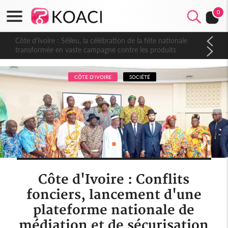
0
Côte d'Ivoire : Séileu, la célébration de la fête nationale
transformée en vaste campagne contre les produits
dépigmentants dangereux
CÔTE D'IVOIRE
SOCIÉTÉ
Côte d'Ivoire : Conflits
fonciers, lancement d'une
plateforme nationale de
médiation et de sécurisation