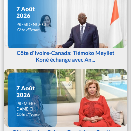
7 Août
2026
PRESIDENCE CI
Côte d'Ivoire
Côte d'Ivoire-Canada: Tiémoko Meyliet
Koné échange avec An...
7 Août
2026
PREMIERE
DAME CI
Côte d'Ivoire