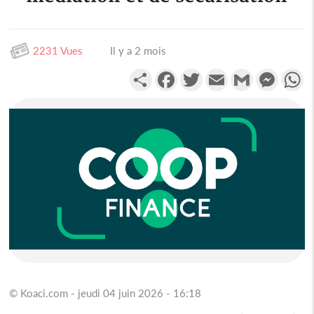
2231 Vues
Il y a 2 mois
Partager
Facebook
Twitter
Email
Gmail
Messen
W
© Koaci.com - jeudi 04 juin 2026 - 16:18