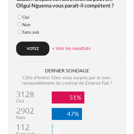
Oligui Nguema vous parait-il compétent ?
Oui
Non
Sans avis
+ Voir les resultats
DERNIER SONDAGE
Côte d'Ivoire: Etes-vous surpris par le non-
renouvellement du contrat de Emerse Faé ?
3128
51%
Oui
2902
47%
Non
112
2%
Sans avis