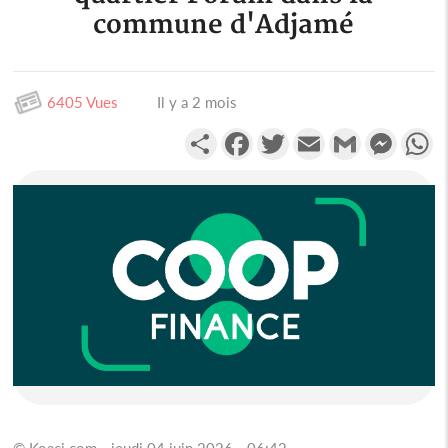
commune d'Adjamé
6405 Vues
Il y a 2 mois
Partager
Facebook
Twitter
Email
Gmail
Messen
W
© Koaci.com - jeudi 04 juin 2026 - 06:42