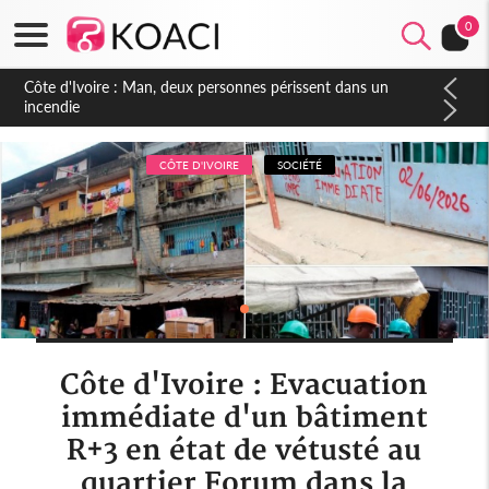
0
Côte d'Ivoire : Séileu, la célébration de la fête nationale
transformée en vaste campagne contre les produits
dépigmentants dangereux
CÔTE D'IVOIRE
SOCIÉTÉ
Côte d'Ivoire : Evacuation
immédiate d'un bâtiment
R+3 en état de vétusté au
quartier Forum dans la