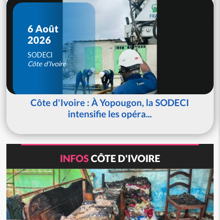
6 Août
2026
SODECI
Côte d'Ivoire
Côte d'Ivoire : À Yopougon, la SODECI
intensifie les opéra...
INFOS
CÔTE D'IVOIRE