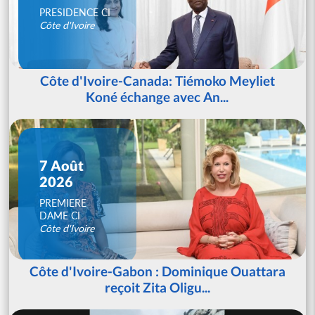
PRESIDENCE CI
Côte d'Ivoire
Côte d'Ivoire-Canada: Tiémoko Meyliet
Koné échange avec An...
7 Août
2026
PREMIERE
DAME CI
Côte d'Ivoire
Côte d'Ivoire-Gabon : Dominique Ouattara
reçoit Zita Oligu...