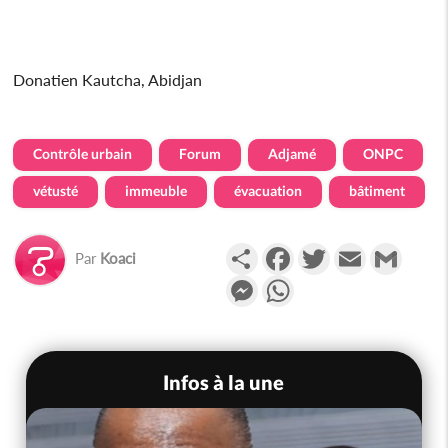
Donatien Kautcha, Abidjan
Contrôle urbain
Forum
Adjamé
ONPC
vétusté
immeuble
évacuation
bâtiment
Partager
Facebook
Twitter
Email
Gmail
Par
Koaci
Messenger
WhatsApp
Infos à la une