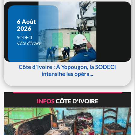
6 Août
2026
SODECI
Côte d'Ivoire
Côte d'Ivoire : À Yopougon, la SODECI
intensifie les opéra...
INFOS
CÔTE D'IVOIRE