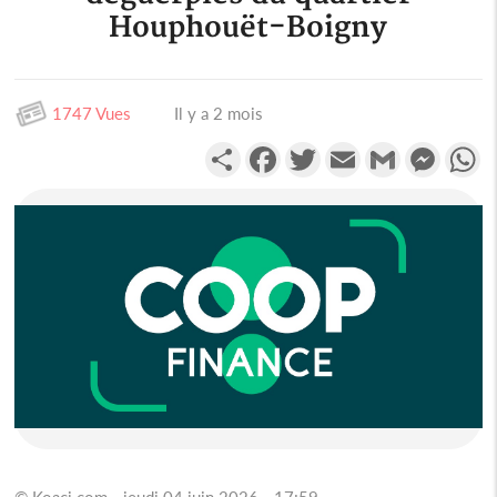
Houphouët-Boigny
1747 Vues
Il y a 2 mois
Partager
Facebook
Twitter
Email
Gmail
Messen
W
© Koaci.com - jeudi 04 juin 2026 - 17:59