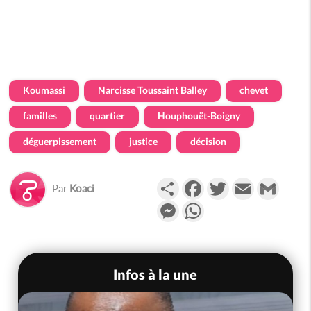
Koumassi
Narcisse Toussaint Balley
chevet
familles
quartier
Houphouët-Boigny
déguerpissement
justice
décision
Partager
Facebook
Twitter
Email
Gmail
Par
Koaci
Messenger
WhatsApp
Infos à la une