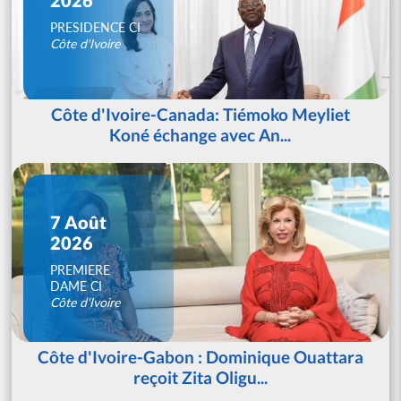
PRESIDENCE CI
Côte d'Ivoire
Côte d'Ivoire-Canada: Tiémoko Meyliet
Koné échange avec An...
7 Août
2026
PREMIERE
DAME CI
Côte d'Ivoire
Côte d'Ivoire-Gabon : Dominique Ouattara
reçoit Zita Oligu...