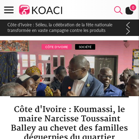
0
Côte d'Ivoire : Séileu, la célébration de la fête nationale
transformée en vaste campagne contre les produits
dépigmentants dangereux
CÔTE D'IVOIRE
SOCIÉTÉ
Côte d'Ivoire : Koumassi, le
maire Narcisse Toussaint
Balley au chevet des familles
déguerpies du quartier