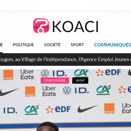
COMMUNIQUÉS
UE
POLITIQUE
SOCIÉTÉ
SPORT
 de Treichville, après la fronde, les agents contractuels obti
arriérés du SMIG 2023
CÔTE D'IVOIRE
SPORT