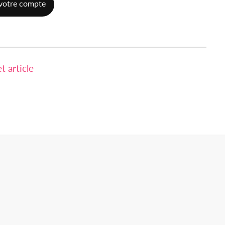
votre compte
 article