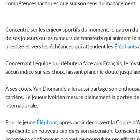
compétences tactiques que sur son sens du management.
Concentré sur les enjeux sportifs du moment, le patron du ba
de ses joueurs ou les rumeurs de transferts qui animent le
prestige et vers les échéances qui attendent les
Éléphant
s 
Concernant l’équipe qui débutera face aux Français, le myst
aucun indice sur ses choix, laissant planer le doute jusqu’a
À ses côtés, Yan Diomandé a lui aussi partagé son enthousi
carrière. Le joueur ivoirien mesure pleinement la portée d
internationale.
Pour le jeune
Éléphant
, après avoir découvert la Coupe d’
représente un nouveau cap dans son ascension. Conscient du 
accorde sa confiance et promet de poursuivre ses efforts p