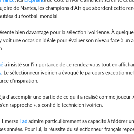
ujoire de Nantes, les champions d’Afrique abordent cette re
doutées du football mondial.
Côte d'
résente bien davantage pour la sélection ivoirienne. À quelque
sanitaire
modernise
y voit une occasion idéale pour évaluer son niveau face à un 
n.
aé
a insisté sur l’importance de ce rendez-vous tout en afficha
s
. Le sélectionneur ivoirien a évoqué le parcours exceptionnel
urce d’inspiration.
éjà d’accomplir une partie de ce qu’il a réalisé comme joueur. 
s’en rapproche », a confié le technicien ivoirien.
, Emerse
Faé
admire particulièrement sa capacité à fédérer un
 années. Pour lui, la réussite du sélectionneur français repos