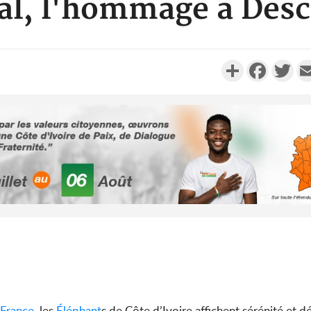
al, l'hommage à Des
Partager
Faceboo
Twi
Côte d'Ivo
2026, 
battant de
Côte d'Ivo
socié
gouverneme
France
, les
Éléphant
s de Côte d’Ivoire affichent sérénité et d