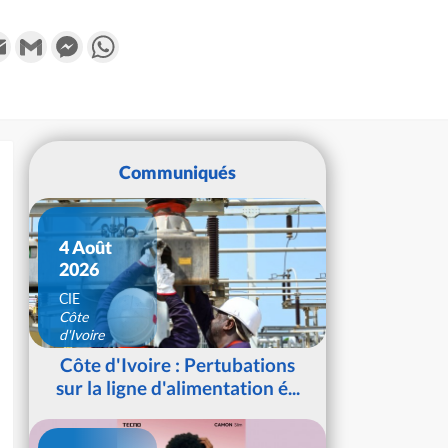
k
tter
Email
Gmail
Messenger
WhatsApp
Communiqués
4 Août
2026
CIE
Côte
d'Ivoire
Côte d'Ivoire : Pertubations
sur la ligne d'alimentation é...