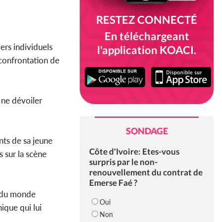
RESTEZ CONNECTÉ
En téléchargeant
ers individuels
l'application KOACI.
 confrontation de
 ne dévoiler
SONDAGE
nts de sa jeune
Côte d'Ivoire: Etes-vous
 sur la scène
surpris par le non-
renouvellement du contrat de
Emerse Faé ?
e du monde
Oui
ique qui lui
Non