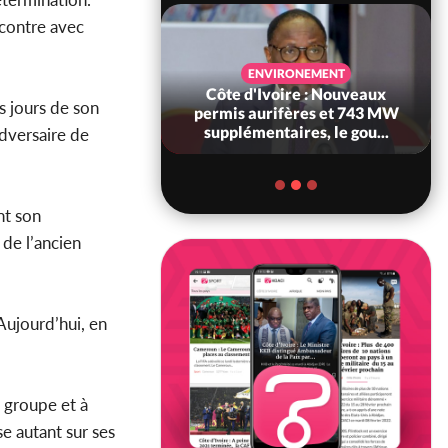
ncontre avec
SANTÉ
ENVIRONEMENT
Ivoire : Réforme
Côte d'Ivoire : Nouveaux
s jours de son
, le gouvernement
permis aurifères et 743 MW
 ses structures...
supplémentaires, le gou...
adversaire de
nt son
 de l’ancien
Aujourd’hui, en
 groupe et à
e autant sur ses