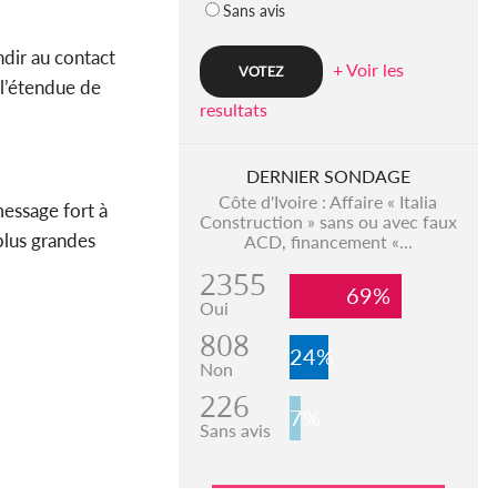
Sans avis
dir au contact
+ Voir les
 l’étendue de
resultats
DERNIER SONDAGE
Côte d'Ivoire : Affaire « Italia
essage fort à
Construction » sans ou avec faux
plus grandes
ACD, financement «...
2355
69%
Oui
808
24%
Non
226
7%
Sans avis