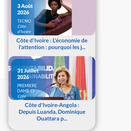
3 Août
2026
TECNO
Côte
d'Ivoire
Côte d'Ivoire : L'économie de
l'attention : pourquoi les j...
31 Juillet
2026
PREMIERE
DAME CI
Côte
d'Ivoire
Côte d'Ivoire-Angola :
Depuis Luanda, Dominique
Ouattara p...