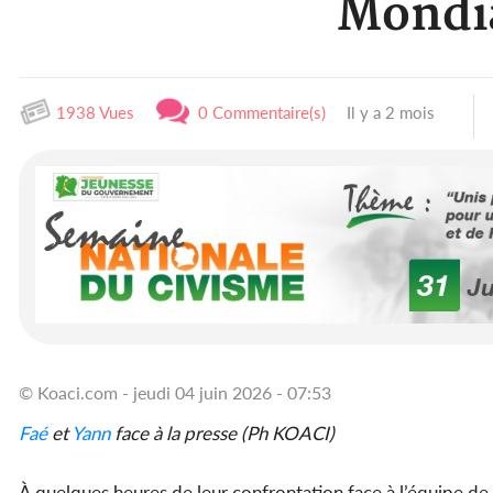
Mondi
1938 Vues
0 Commentaire(s)
Il y a 2 mois
© Koaci.com - jeudi 04 juin 2026 - 07:53
Faé
et
Yann
face à la presse (Ph KOACI)
À quelques heures de leur confrontation face à l’équipe de