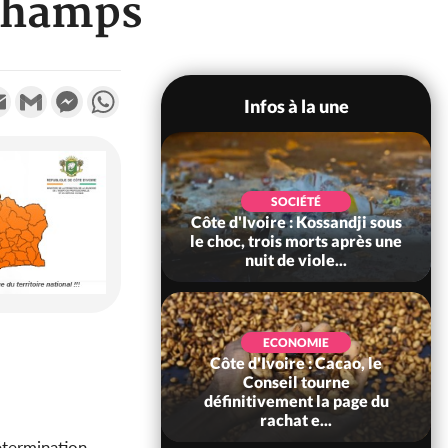
champs
k
tter
Email
Gmail
Messenger
WhatsApp
Infos à la une
POLITIQUE
SOCIÉTÉ
ire : Indépendance
Côte d'Ivoire : Kossandji sous
Yopougon coeur
le choc, trois morts après une
 la célébration...
nuit de viole...
ECONOMIE
Côte d'Ivoire : Cacao, le
SOCIÉTÉ
ire : Réforme de la
Conseil tourne
té civile, le
définitivement la page du
nt valide six dé...
rachat e...
étermination.