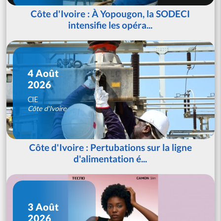
Côte d'Ivoire : À Yopougon, la SODECI
intensifie les opéra...
4 Août
2026
CIE
Côte d'Ivoire
Côte d'Ivoire : Pertubations sur la ligne
d'alimentation é...
3 Août
2026