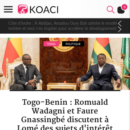
0
Côte d'Ivoire : À Abidjan, Amadou Oury Bah admire le modèle
ivoirien et veut s'en inspirer pour accélérer le développement
de la Guinée
TOGO
POLITIQUE
Togo-Benin : Romuald
Wadagni et Faure
Gnassingbé discutent à
Lomé des sujets d'intérêt