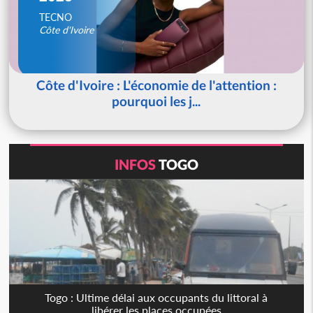
TECNO
Côte d'Ivoire
Côte d'Ivoire : L'économie de l'attention :
pourquoi les j...
INFOS
TOGO
Togo : Ultime délai aux occupants du littoral à
libérer les places occupées