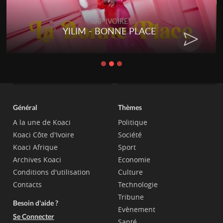
RAP IVOIRE
YILIM - BONNE PLACE
Général
Thèmes
A la une de Koaci
Politique
Koaci Côte d'Ivoire
Société
Koaci Afrique
Sport
Archives Koaci
Economie
Conditions d'utilisation
Culture
Contacts
Technologie
Tribune
Besoin d'aide ?
Evènement
Se Connecter
Santé