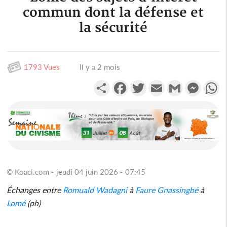
commun dont la défense et
la sécurité
1793 Vues
Il y a 2 mois
Partager
Facebook
Twitter
Email
Gmail
Messen
W
© Koaci.com - jeudi 04 juin 2026 - 07:45
Échanges entre
Romuald Wadagni
à
Faure Gnassingbé
à
Lomé
(ph)