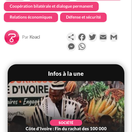
Coopération bilatérale et dialogue permanent
Relations économiques
Défense et sécurité
Partager
Facebook
Twitter
Email
Gmail
Par
Koaci
Messenger
WhatsApp
Infos à la une
SOCIÉTÉ
Côte d'Ivoire : Fin du rachat des 100 000