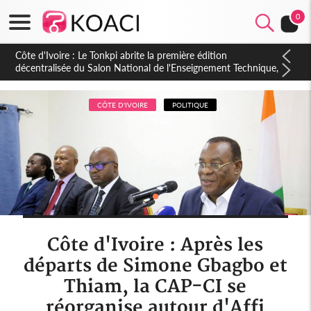
0
Côte d'Ivoire : PPA-CI, Gbagbo délègue une partie de ses
prérogatives de président à 05 cadres, vers sa retraite
politique ?
CÔTE D'IVOIRE
POLITIQUE
Côte d'Ivoire : Après les
départs de Simone Gbagbo et
Thiam, la CAP-CI se
réorganise autour d'Affi