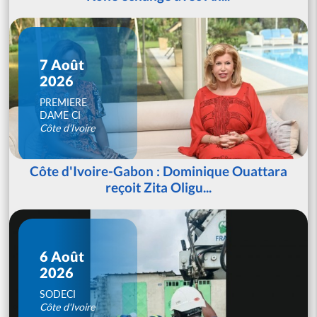
7 Août
2026
PREMIERE
DAME CI
Côte d'Ivoire
Côte d'Ivoire-Gabon : Dominique Ouattara
reçoit Zita Oligu...
6 Août
2026
SODECI
Côte d'Ivoire