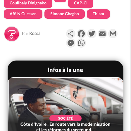
Coulibaly Dinignako
CAP-CI
Affi N'Guessan
Simone Gbagbo
Thiam
Partager
Facebook
Twitter
Email
Gmail
Par
Koaci
Messenger
WhatsApp
Infos à la une
SOCIÉTÉ
Côte d'Ivoire : En route vers la modernisation
et les réformes du secteur d...