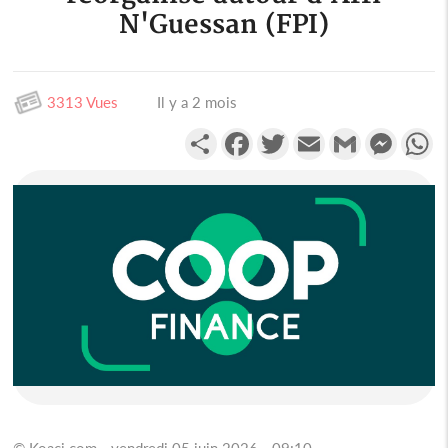
N'Guessan (FPI)
3313 Vues
Il y a 2 mois
Partager
Facebook
Twitter
Email
Gmail
Messen
W
© Koaci.com - vendredi 05 juin 2026 - 09:10