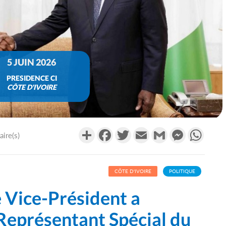
5 JUIN 2026
PRESIDENCE CI
CÔTE D'IVOIRE
Partager
Facebook
Twitter
Email
Gmail
Messenger
What
ire(s)
CÔTE D'IVOIRE
POLITIQUE
e Vice-Président a
Représentant Spécial du