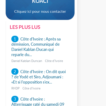
KOACI
Cliquez ici pour nous contacter
LES PLUS LUS
1
Côte d'Ivoire : Après sa
démission, Communiqué de
Daniel Kablan Ducan qui
reparle du...
Daniel Kablan Duncan Côte d'Ivoire
sApp
2
Côte d'Ivoire : On dit quoi
? de Yodé et Siro, Adjoumani :
«Et si l'opposition s'ex...
RHDP Côte d'Ivoire
3
Côte d'Ivoire :
Atterrissage raté du samedi 09