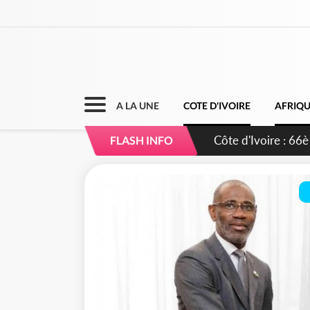
A LA UNE
COTE D'IVOIRE
AFRIQ
Côte d'Ivoire : À A
FLASH INFO
développement de