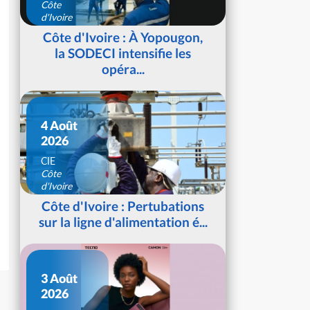
Côte
d'Ivoire
Côte d'Ivoire : À Yopougon,
la SODECI intensifie les
opéra...
4 Août
2026
CIE
Côte
d'Ivoire
Côte d'Ivoire : Pertubations
sur la ligne d'alimentation é...
3 Août
2026