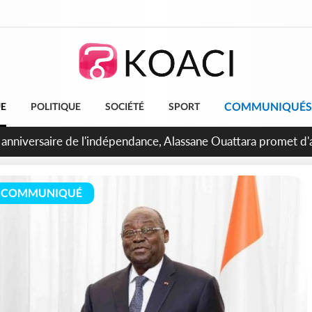
COMMUNIQUÉS
UE
POLITIQUE
SOCIÉTÉ
SPORT
bidjan, Amadou Oury Bah admire le modèle ivoirien et veut s'e
 la Guinée
COMMUNIQUÉ