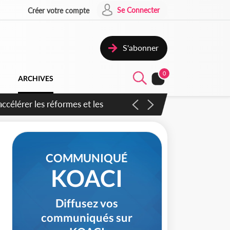
Se Connecter
Créer votre compte
S'abonner
0
ARCHIVES
n inspirer pour accélérer le
COMMUNIQUÉ
KOACI
Diffusez vos
communiqués sur