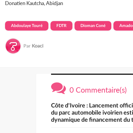
Donatien Kautcha, Abidjan
Abdoulaye Touré
FDTR
Dioman Coné
Amado
Par
Koaci
0 Commentaire(s)
Côte d'Ivoire : Lancement offic
du parc automobile ivoirien est
dynamique de financement du t