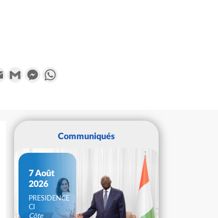
k
tter
Email
Gmail
Messenger
WhatsApp
Communiqués
7 Août
2026
PRESIDENCE
CI
Côte