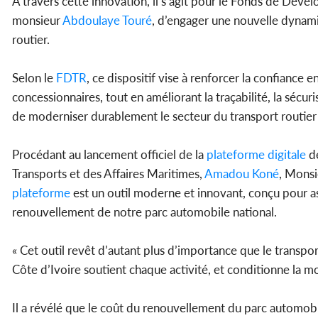
A travers cette innovation, il s’agit pour le Fonds de Déve
monsieur
Abdoulaye Touré
, d’engager une nouvelle dynami
routier.
Selon le
FDTR
, ce dispositif vise à renforcer la confiance en
concessionnaires, tout en améliorant la traçabilité, la sécuris
de moderniser durablement le secteur du transport routier
Procédant au lancement officiel de la
plateforme
digitale
de
Transports et des Affaires Maritimes,
Amadou Koné
, Mons
plateforme
est un outil moderne et innovant, conçu pour as
renouvellement de notre parc automobile national.
« Cet outil revêt d’autant plus d’importance que le transpo
Côte d’Ivoire soutient chaque activité, et conditionne la mob
Il a révélé que le coût du renouvellement du parc automobil