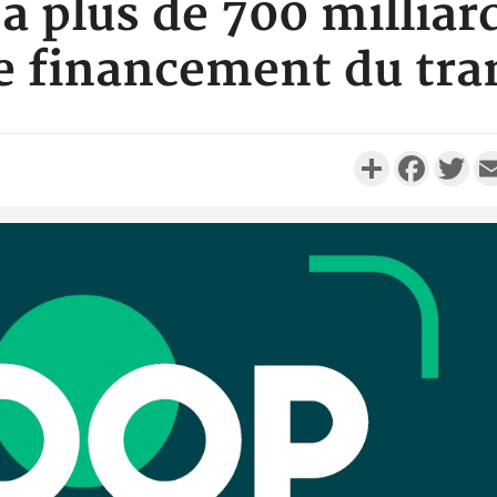
 à plus de 700 milliar
 financement du tran
Partager
Faceboo
Twi
Côte d'Ivo
réussi du
Adama 
Côte 
anni