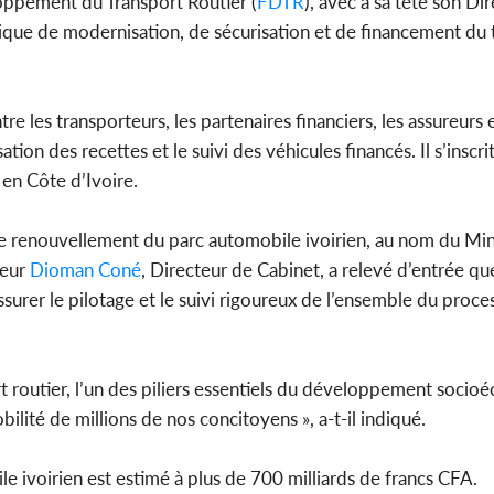
loppement du Transport Routier (
FDTR
), avec à sa tête son Di
que de modernisation, de sécurisation et de financement du 
tre les transporteurs, les partenaires financiers, les assureurs e
ation des recettes et le suivi des véhicules financés. Il s’inscr
 en Côte d’Ivoire.
 renouvellement du parc automobile ivoirien, au nom du Min
ieur
Dioman Coné
, Directeur de Cabinet, a relevé d’entrée qu
surer le pilotage et le suivi rigoureux de l’ensemble du proce
rt routier, l’un des piliers essentiels du développement soci
ilité de millions de nos concitoyens », a-t-il indiqué.
e ivoirien est estimé à plus de 700 milliards de francs CFA.