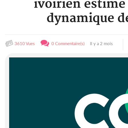
ivoirien estimé
dynamique de
3610 Vues
0 Commentaire(s)
Il y a 2 mois