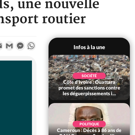
ds, une nouvelle
sport routier
k
tter
Email
Gmail
Messenger
WhatsApp
Infos à la une
POLITIQUE
SOCIÉTÉ
ire : Après le pari
Côte d'Ivoire : Ouattara
 66e anniversaire,
promet des sanctions contre
Bictogo : «...
les déguerpissements i...
POLITIQUE
d'Ivoire : 66e
POLITIQUE
versaire de
Cameroun : Décès à 86 ans de