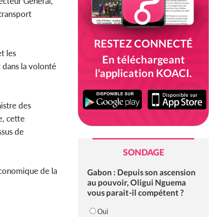
recteur Général,
transport
RESTEZ CONNECTÉ
t les
En téléchargeant
it dans la volonté
l'application KOACI.
istre des
e, cette
ssus de
SONDAGE
oéconomique de la
Gabon : Depuis son ascension
au pouvoir, Oligui Nguema
vous parait-il compétent ?
Oui