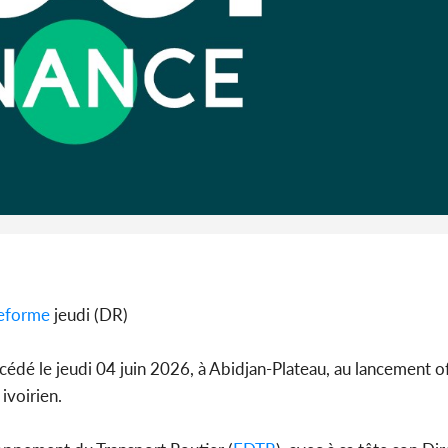
l'Indépend
Dé
Côte d'I
guerre 
s'intensif
teforme
jeudi (DR)
édé le jeudi 04 juin 2026, à Abidjan-Plateau, au lancement off
ivoirien.