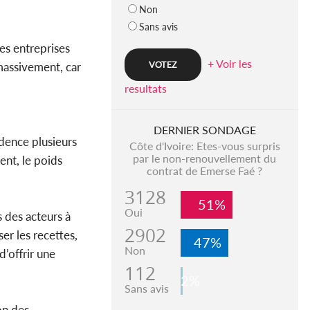
Non
Sans avis
les entreprises
+ Voir les
 massivement, car
resultats
DERNIER SONDAGE
idence plusieurs
Côte d'Ivoire: Etes-vous surpris
par le non-renouvellement du
ent, le poids
contrat de Emerse Faé ?
3128
51%
Oui
s des acteurs à
2902
r les recettes,
47%
Non
d’offrir une
112
2%
Sans avis
on des