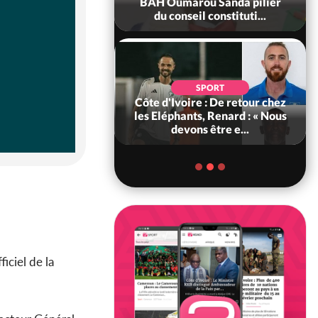
ance, les Forces de
BAH Oumarou Sanda pilier
fense e...
du conseil constituti...
SOCIÉTÉ
SPORT
voire : MIRAH, la
Côte d'Ivoire : De retour chez
des communiqués
les Eléphants, Renard : « Nous
ie entre la MA-M...
devons être e...
iciel de la