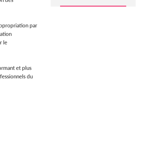
appropriation par
ration
r le
ormant et plus
ofessionnels du