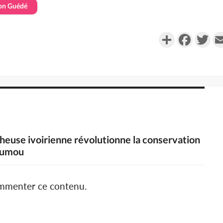
non Guédé
Partager
Faceboo
Twi
cheuse ivoirienne révolutionne la conservation
oumou
ommenter ce contenu.