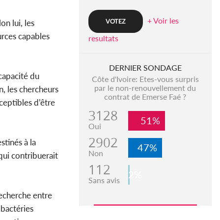
+ Voir les
n lui, les
urces capables
resultats
DERNIER SONDAGE
capacité du
Côte d'Ivoire: Etes-vous surpris
par le non-renouvellement du
, les chercheurs
contrat de Emerse Faé ?
ceptibles d’être
3128
51%
Oui
2902
stinés à la
47%
Non
ui contribuerait
112
2%
Sans avis
recherche entre
bactéries