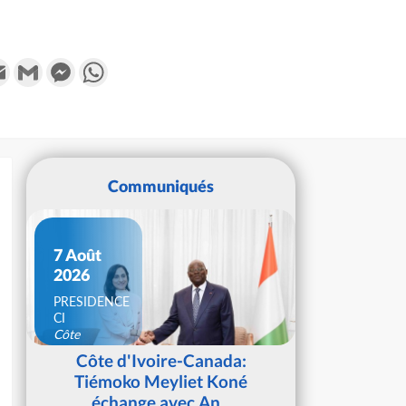
k
tter
Email
Gmail
Messenger
WhatsApp
Communiqués
7 Août
2026
PRESIDENCE
CI
Côte
d'Ivoire
Côte d'Ivoire-Canada:
Tiémoko Meyliet Koné
échange avec An...