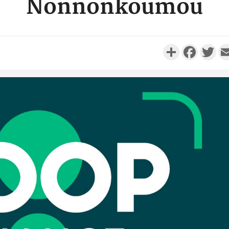
Nonnonkoumou
Partager
Faceboo
Twi
Côte d'
Scolai
l'inscrip
Côte 
anni
l'Indépend
Dé