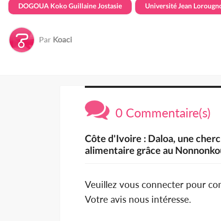
DOGOUA Koko Guillaine Jostasie
Université Jean Loroug
Par
Koaci
0 Commentaire(s)
Côte d'Ivoire : Daloa, une cher
alimentaire grâce au Nonnonk
Veuillez vous connecter pour c
Votre avis nous intéresse.