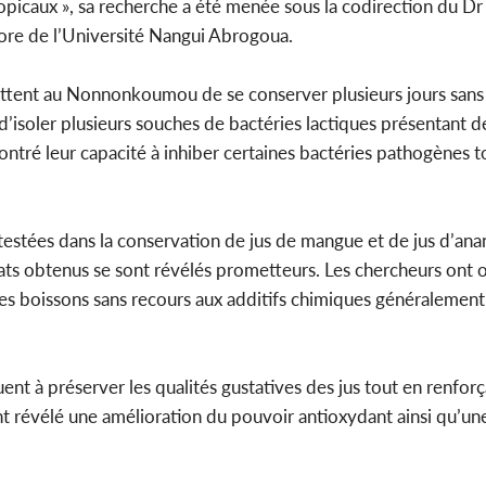
opicaux », sa recherche a été menée sous la codirection du 
re de l’Université Nangui Abrogoua.
ettent au Nonnonkoumou de se conserver plusieurs jours sans r
d’isoler plusieurs souches de bactéries lactiques présentant d
ré leur capacité à inhiber certaines bactéries pathogènes t
é testées dans la conservation de jus de mangue et de jus d’ana
ultats obtenus se sont révélés prometteurs. Les chercheurs ont
es boissons sans recours aux additifs chimiques généralement 
nt à préserver les qualités gustatives des jus tout en renforç
nt révélé une amélioration du pouvoir antioxydant ainsi qu’u