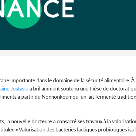
Côte d'I
promet des
les dégu
tape importante dans le domaine de la sécurité alimentaire. À l
ine Jostasie
a brillamment soutenu une thèse de doctorat qu
aliments à partir du Nonnonkoumou, un lait fermenté traditio
, la nouvelle docteure a consacré ses travaux à la valorisatio
ntitulée « Valorisation des bactéries lactiques probiotiques iso