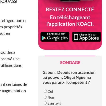
Dr KOUASSI
RESTEZ CONNECTÉ
En téléchargeant
éfrigération ni
l'application KOACI.
es propriétés
out en
nas, deux
 observé une
SONDAGE
utilisés dans
Gabon : Depuis son ascension
au pouvoir, Oligui Nguema
vous parait-il compétent ?
ant certaines de
ne augmentation
Oui
Non
Sans avis