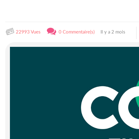
22993 Vues
0 Commentaire(s)
Il y a 2 mois