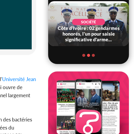
SOCIÉTÉ
SOCIÉTÉ
voire : Ouattara
Côte d'Ivoire : 02 gendarmes
 sanctions contre
honorés, l'un pour saisie
erpissements i...
significative d'arme...
’
Université Jean
i ouvre de
nnel largement
n des bactéries
lées du