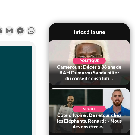
k
tter
Email
Gmail
Messenger
WhatsApp
Infos à la une
SOCIÉTÉ
Ivoire : Rentrée
POLITIQUE
re 2026-2027,
Cameroun : Décès à 86 ans de
tion sans frais au
BAH Oumarou Sanda pilier
Pré...
du conseil constituti...
POLITIQUE
d'Ivoire : 66e
SPORT
versaire de
Côte d'Ivoire : De retour chez
ance, les Forces de
les Eléphants, Renard : « Nous
fense e...
devons être e...