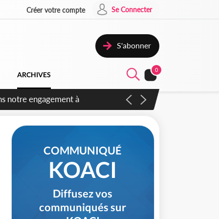
Se Connecter
Créer votre compte
S'abonner
0
ARCHIVES
 des amendements, un exclu
COMMUNIQUÉ
KOACI
Diffusez vos
communiqués sur