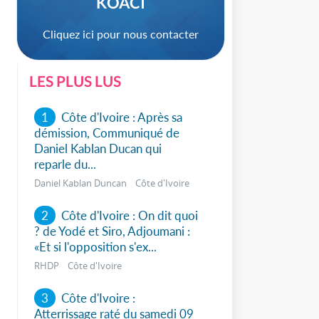
KOACI
Cliquez ici pour nous contacter
LES PLUS LUS
1
Côte d'Ivoire : Après sa
démission, Communiqué de
Daniel Kablan Ducan qui
sApp
reparle du...
Daniel Kablan Duncan Côte d'Ivoire
2
Côte d'Ivoire : On dit quoi
? de Yodé et Siro, Adjoumani :
«Et si l'opposition s'ex...
RHDP Côte d'Ivoire
3
Côte d'Ivoire :
Atterrissage raté du samedi 09