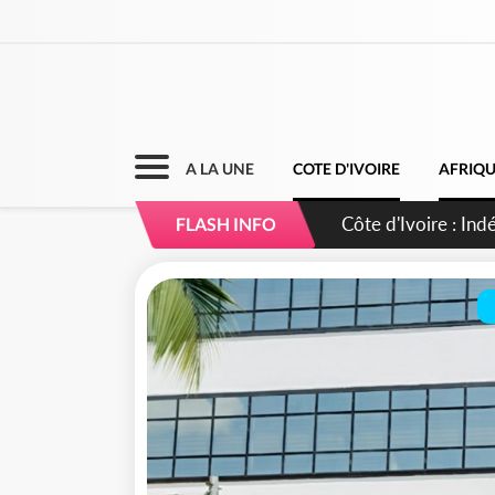
A LA UNE
COTE D'IVOIRE
AFRIQ
Sierra Leone : Un 
FLASH INFO
d'avance