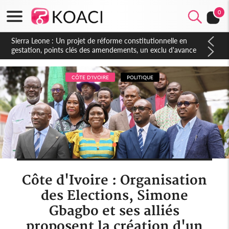
0
Sierra Leone : Un projet de réforme constitutionnelle en
gestation, points clés des amendements, un exclu d'avance
CÔTE D'IVOIRE
POLITIQUE
Côte d'Ivoire : Organisation
des Elections, Simone
Gbagbo et ses alliés
proposent la création d'un