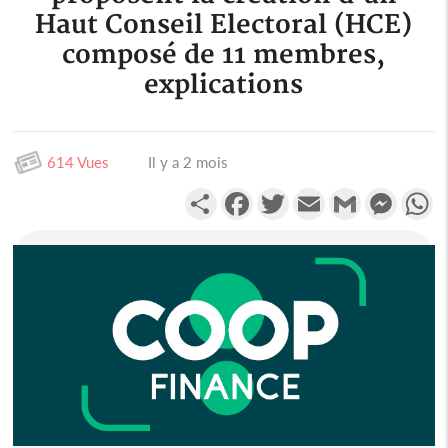
Haut Conseil Electoral (HCE)
composé de 11 membres,
explications
614 Vues
Il y a 2 mois
Partager
Facebook
Twitter
Email
Gmail
Messen
W