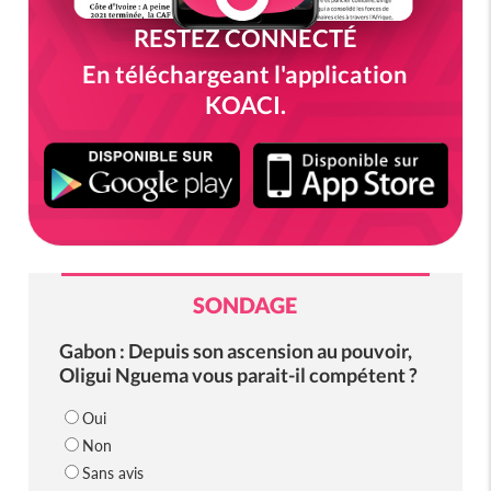
RESTEZ CONNECTÉ
En téléchargeant l'application
KOACI.
SONDAGE
Gabon : Depuis son ascension au pouvoir,
Oligui Nguema vous parait-il compétent ?
Oui
Non
Sans avis