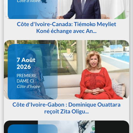
Côte d'Ivoire
Côte d'Ivoire-Canada: Tiémoko Meyliet
Koné échange avec An...
7 Août
2026
PREMIERE
DAME CI
Côte d'Ivoire
Côte d'Ivoire-Gabon : Dominique Ouattara
reçoit Zita Oligu...