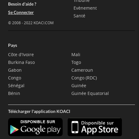
Tribune
Besoin d'aide ?
Evènement
Se Connecter
Santé
© 2008 - 2022 KOACI.COM
Pays
Côte d'Ivoire
Mali
Burkina Faso
Togo
Gabon
Cameroun
Congo
Congo (RDC)
Sénégal
Guinée
Bénin
Guinée Equatorial
Télécharger l'application KOACI