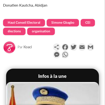
Donatien Kautcha, Abidjan
Haut Conseil Electoral
Simone Gbagbo
CEI
élections
organisation
Partager
Facebook
Twitter
Email
Gmail
Par
Koaci
Messenger
WhatsApp
Infos à la une