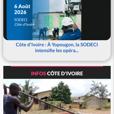
6 Août
2026
SODECI
Côte d'Ivoire
Côte d'Ivoire : À Yopougon, la SODECI
intensifie les opéra...
INFOS
CÔTE D'IVOIRE