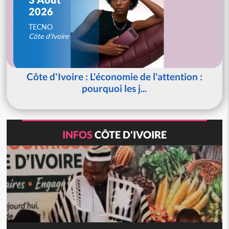
2026
TECNO
Côte d'Ivoire
Côte d'Ivoire : L'économie de l'attention :
pourquoi les j...
INFOS
CÔTE D'IVOIRE