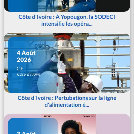
Côte d'Ivoire : À Yopougon, la SODECI
intensifie les opéra...
4 Août
2026
CIE
Côte d'Ivoire
Côte d'Ivoire : Pertubations sur la ligne
d'alimentation é...
3 Août