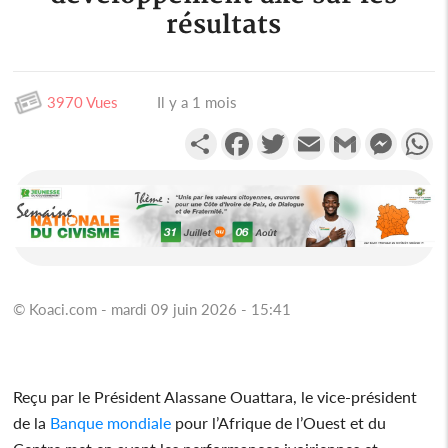
résultats
3970 Vues
Il y a 1 mois
Partager
Facebook
Twitter
Email
Gmail
Messen
W
© Koaci.com - mardi 09 juin 2026 - 15:41
Reçu par le Président Alassane Ouattara, le vice-président
de la
Banque mondiale
pour l’Afrique de l’Ouest et du