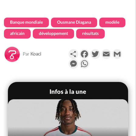
Banque mondiale
Ousmane Diagana
modèle
africain
développement
résultats
Partager
Facebook
Twitter
Email
Gmail
Par
Koaci
Messenger
WhatsApp
Infos à la une