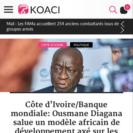
0
Côte d'Ivoire : Election FIF, le frère de feu Sidy Diallo se lance
dans la course
CÔTE D'IVOIRE
POLITIQUE
Côte d'Ivoire/Banque
mondiale: Ousmane Diagana
salue un modèle africain de
développement axé sur les