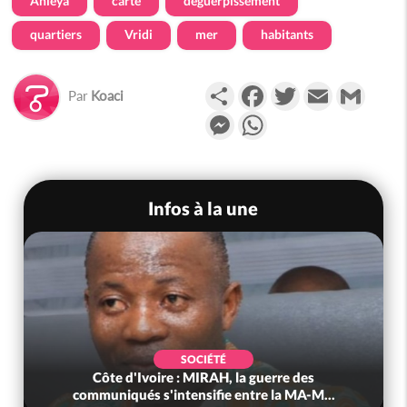
Anleya
carte
déguerpissement
quartiers
Vridi
mer
habitants
Partager
Facebook
Twitter
Email
Gmail
Par
Koaci
Messenger
WhatsApp
Infos à la une
POLITIQUE
e des
Côte d'Ivoire : Après le pari réussi du 66e
 MA-M...
anniversaire, Adama Bictogo : «...