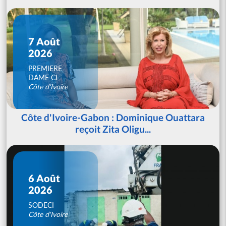
7 Août
2026
PREMIERE
DAME CI
Côte d'Ivoire
Côte d'Ivoire-Gabon : Dominique Ouattara
reçoit Zita Oligu...
6 Août
2026
SODECI
Côte d'Ivoire