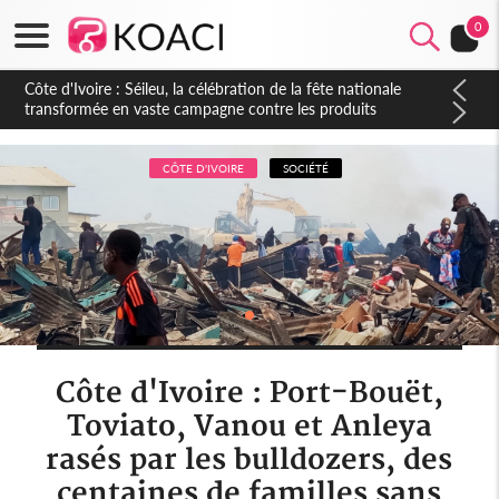
0
Côte d'Ivoire : Séileu, la célébration de la fête nationale
transformée en vaste campagne contre les produits
dépigmentants dangereux
CÔTE D'IVOIRE
SOCIÉTÉ
Côte d'Ivoire : Port-Bouët,
Toviato, Vanou et Anleya
rasés par les bulldozers, des
centaines de familles sans