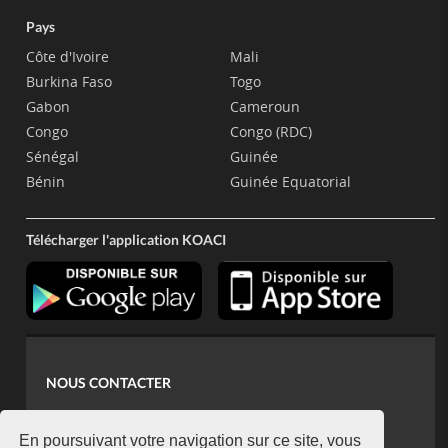
Pays
Côte d'Ivoire
Mali
Burkina Faso
Togo
Gabon
Cameroun
Congo
Congo (RDC)
Sénégal
Guinée
Bénin
Guinée Equatorial
Télécharger l'application KOACI
NOUS CONTACTER
contact@koaci.com
koaci@yahoo.fr
En poursuivant votre navigation sur ce site, vous