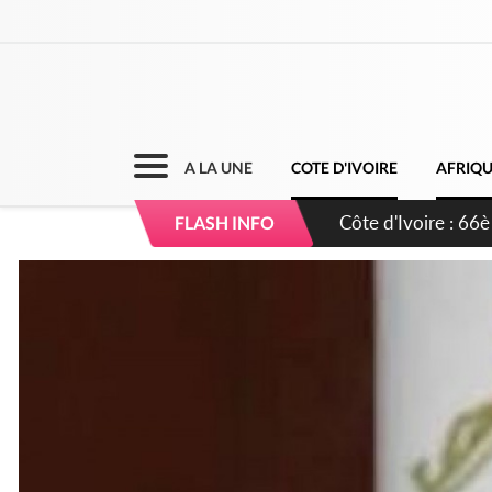
A LA UNE
COTE D'IVOIRE
AFRIQ
Côte d'Ivoire : À A
FLASH INFO
développement de