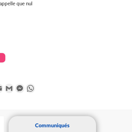
rappelle que nul
k
tter
Email
Gmail
Messenger
WhatsApp
Communiqués