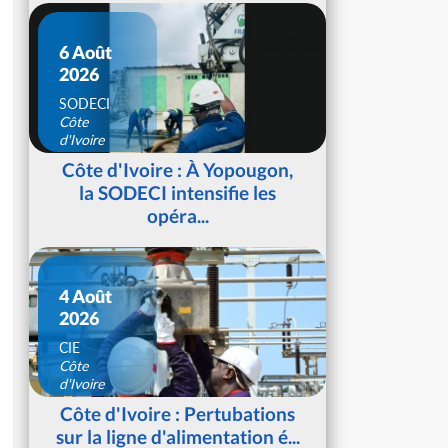
6 Août
2026
SODECI
Côte
d'Ivoire
Côte d'Ivoire : À Yopougon,
la SODECI intensifie les
opéra...
4 Août
2026
CIE
Côte
d'Ivoire
Côte d'Ivoire : Pertubations
sur la ligne d'alimentation é...