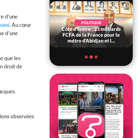
re d’une
POLITIQUE
POLITIQUE
assi
. Au cœur
re : Décrispation ?
Côte d'Ivoire : 23 milliards
se d’une
ou Traoré ex
FCFA de la France pour le
 de Soro a recou...
métro d'Abidjan et l...
e que les
un droit de
acques.
tions observées