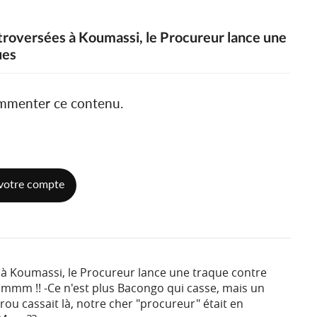
ntroversées à Koumassi, le Procureur lance une
ues
ommenter ce contenu.
votre compte
à Koumassi, le Procureur lance une traque contre
mmmm !! -Ce n'est plus Bacongo qui casse, mais un
u cassait là, notre cher "procureur" était en