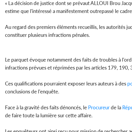
« La décision de justice dont se prévaut ALLOUI Brou Jacqu
estime que l'intéressé a manifestement outrepassé le cadre 
Au regard des premiers éléments recueillis, les autorités j
constituer plusieurs infractions pénales.
Le parquet évoque notamment des faits de troubles à l'ordre
infractions prévues et réprimées par les articles 179, 190,
Ces qualifications pourraient exposer leurs auteurs à des
po
conclusions de l'enquête.
Face à la gravité des faits dénoncés, le
Procureur
de la
Répu
de faire toute la lumière sur cette affaire.
Les enquêteurs ont ainsi reçu pour mission de rechercher 