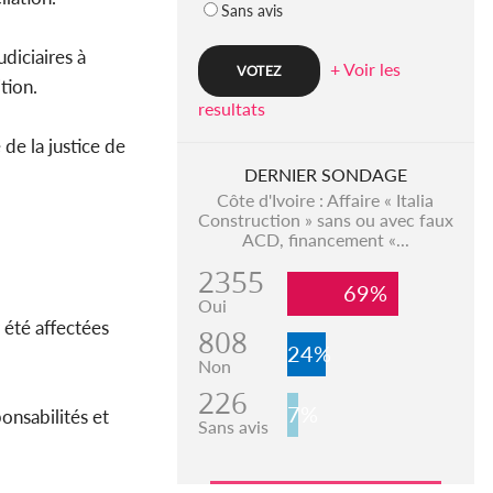
Sans avis
diciaires à
+ Voir les
tion.
resultats
 de la justice de
DERNIER SONDAGE
Côte d'Ivoire : Affaire « Italia
Construction » sans ou avec faux
ACD, financement «...
2355
69%
Oui
 été affectées
808
24%
Non
226
7%
onsabilités et
Sans avis