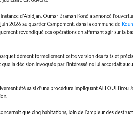
e Instance d’Abidjan, Oumar Braman Koné a annoncé l’ouvertu
e 3 juin 2026 au quartier Campement, dans la commune de
Koum
Côte d'Ivoi
iquement revendiqué ces opérations en affirmant agir sur la ba
Mamad
conseiller
arquet dément formellement cette version des faits et précis
nt que la décision invoquée par l’intéressé ne lui accordait auc
ectivement été saisi d’une procédure impliquant ALLOUI Brou J
ion.
cernait que cinq habitations, loin de l’ampleur des destruc