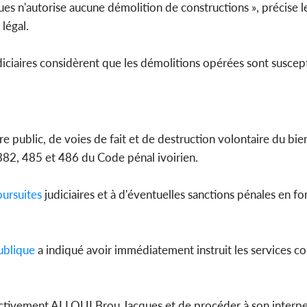
es n'autorise aucune démolition de constructions », précise l
légal.
udiciaires considèrent que les démolitions opérées sont suscep
 public, de voies de fait et de destruction volontaire du bien
 382, 485 et 486 du Code pénal ivoirien.
ursuites
judiciaires et à d'éventuelles sanctions pénales en f
blique
a indiqué avoir immédiatement instruit les services c
activement ALLOUI Brou Jacques et de procéder à son interpel