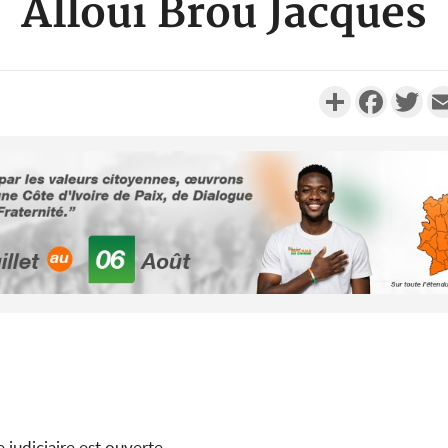
Alloui Brou Jacques
Partager
Faceboo
Twi
Côte d'Ivoi
Alassane 
la gr
Côte 
anni
l'indépe
Ouatt
 judiciaire est ouverte.