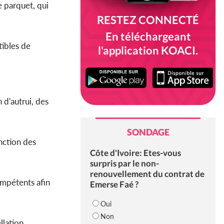
e parquet, qui
RESTEZ CONNECTÉ
En téléchargeant
tibles de
l'application KOACI.
 d'autrui, des
SONDAGE
onction des
Côte d'Ivoire: Etes-vous
surpris par le non-
renouvellement du contrat de
ompétents afin
Emerse Faé ?
Oui
Non
lation.