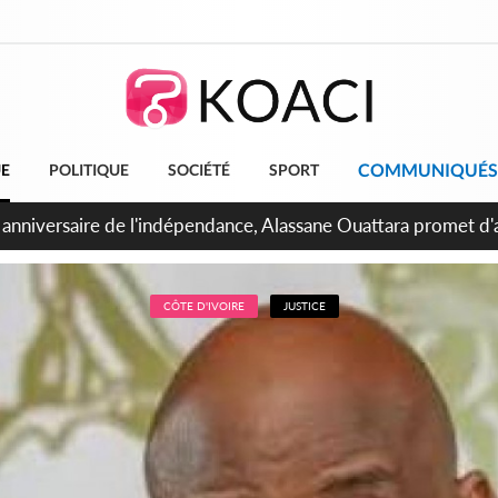
COMMUNIQUÉS
UE
POLITIQUE
SOCIÉTÉ
SPORT
bidjan, Amadou Oury Bah admire le modèle ivoirien et veut s'e
 la Guinée
CÔTE D'IVOIRE
JUSTICE