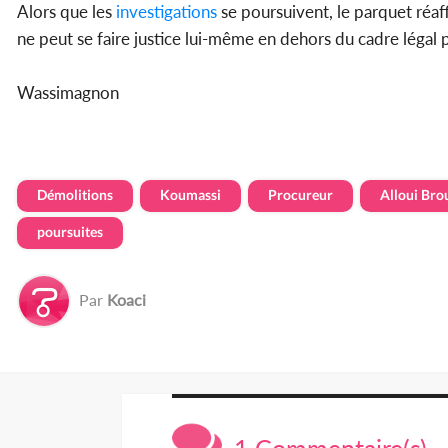
Alors que les
investigations
se poursuivent, le parquet réaf
ne peut se faire justice lui-même en dehors du cadre légal 
Wassimagnon
Démolitions
Koumassi
Procureur
Alloui Bro
poursuites
Par
Koaci
1 Commentaire(s)