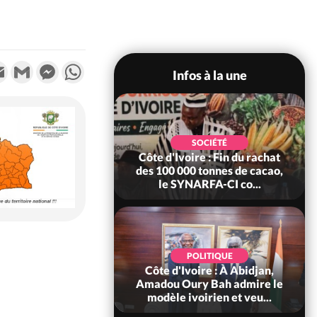
k
tter
Email
Gmail
Messenger
WhatsApp
Infos à la une
POLITIQUE
SOCIÉTÉ
re : Fête nationale,
Côte d'Ivoire : Fin du rachat
Ouattara accorde
des 100 000 tonnes de cacao,
âce à 4 661...
le SYNARFA-CI co...
POLITIQUE
d'Ivoire : 66è
POLITIQUE
versaire de
Côte d'Ivoire : À Abidjan,
ndance, Alassane
Amadou Oury Bah admire le
ara prome...
modèle ivoirien et veu...