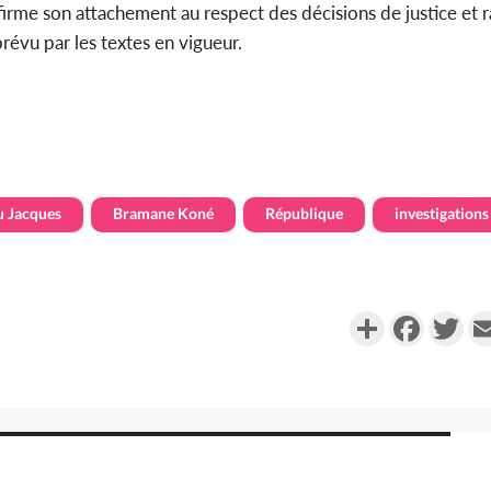
firme son attachement au respect des décisions de justice et 
prévu par les textes en vigueur.
u Jacques
Bramane Koné
République
investigations
Partager
Faceboo
Twi