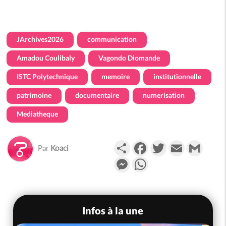
JArchives2026
communication
Amadou Coulibaly
Vagondo Diomande
ISTC Polytechnique
memoire
institutionnelle
patrimoine
documentaire
numerisation
Mediatheque
Partager
Facebook
Twitter
Email
Gmail
Par
Koaci
Messenger
WhatsApp
Infos à la une