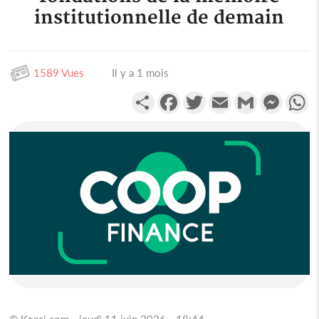
institutionnelle de demain
1589 Vues
Il y a 1 mois
Partager
Facebook
Twitter
Email
Gmail
Messen
W
© Koaci.com - jeudi 11 juin 2026 - 18:44