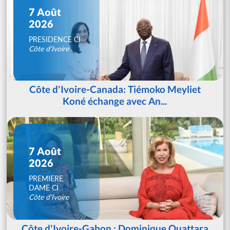
7 Août
2026
PRESIDENCE CI
Côte d'Ivoire
Côte d'Ivoire-Canada: Tiémoko Meyliet
Koné échange avec An...
7 Août
2026
PREMIERE
DAME CI
Côte d'Ivoire
Côte d'Ivoire-Gabon : Dominique Ouattara