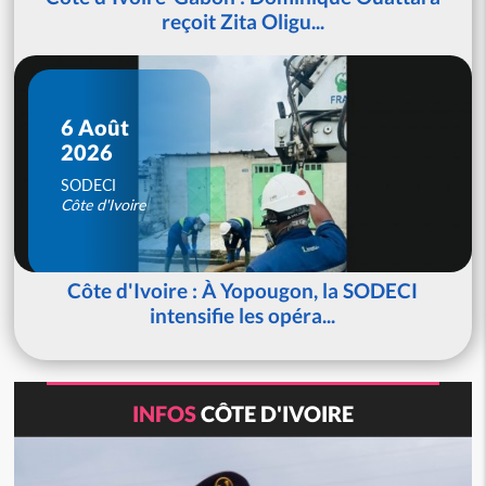
reçoit Zita Oligu...
6 Août
2026
SODECI
Côte d'Ivoire
Côte d'Ivoire : À Yopougon, la SODECI
intensifie les opéra...
INFOS
CÔTE D'IVOIRE