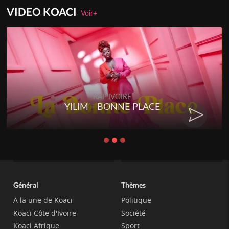
VIDEO KOACI
Voir+
RAP IVOIRE
RENARD BARAKISSA - DOS DE
CHAT
Général
Thèmes
A la une de Koaci
Politique
Koaci Côte d'Ivoire
Société
Koaci Afrique
Sport