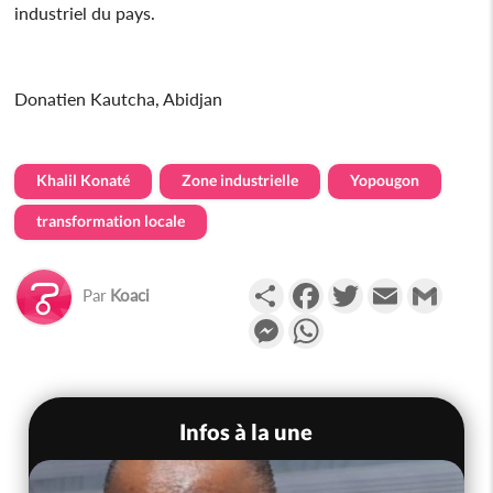
industriel du pays.
Donatien Kautcha, Abidjan
Khalil Konaté
Zone industrielle
Yopougon
transformation locale
Partager
Facebook
Twitter
Email
Gmail
Par
Koaci
Messenger
WhatsApp
Infos à la une