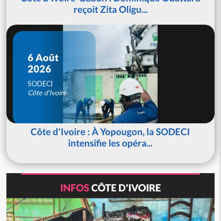
reçoit Zita Oligu...
6 Août
2026
SODECI
Côte d'Ivoire
Côte d'Ivoire : À Yopougon, la SODECI
intensifie les opéra...
INFOS
CÔTE D'IVOIRE