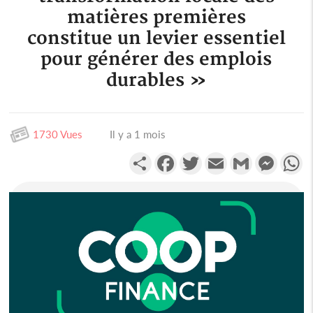
matières premières
constitue un levier essentiel
pour générer des emplois
durables »
1730 Vues
Il y a 1 mois
Partager
Facebook
Twitter
Email
Gmail
Messen
W