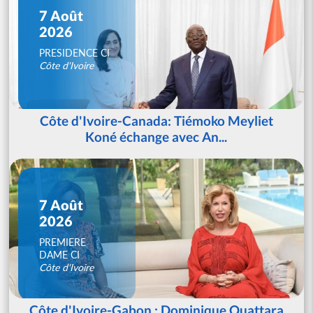
7 Août
2026
PRESIDENCE CI
Côte d'Ivoire
Côte d'Ivoire-Canada: Tiémoko Meyliet
Koné échange avec An...
7 Août
2026
PREMIERE
DAME CI
Côte d'Ivoire
Côte d'Ivoire-Gabon : Dominique Ouattara