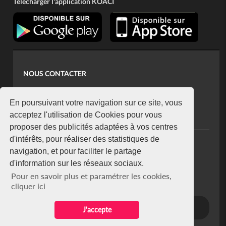
Télécharger l'application KOACI
NOUS CONTACTER
contact@koaci.com
koaci@yahoo.fr
En poursuivant votre navigation sur ce site, vous
+225 07 08 85 52 93
acceptez l'utilisation de Cookies pour vous
proposer des publicités adaptées à vos centres
d'intérêts, pour réaliser des statistiques de
NEWSLETTER
navigation, et pour faciliter le partage
Restez connecté via notre newsletter
d'information sur les réseaux sociaux.
S'abonner
Pour en savoir plus et paramétrer les cookies,
Se désabonner
cliquer ici
J'accepte