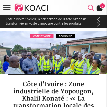
0
Côte d'Ivoire : Séileu, la célébration de la fête nationale
transformée en vaste campagne contre les produits
dépigmentants dangereux
CÔTE D'IVOIRE
ECONOMIE
Côte d'Ivoire : Zone
industrielle de Yopougon,
Khalil Konaté : « La
transformation locale des