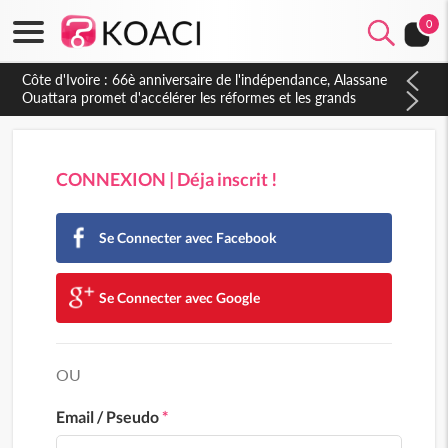
0
CONNEXION | Déja inscrit !
Se Connecter avec Facebook
Se Connecter avec Google
OU
Email / Pseudo
*