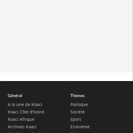
Général
Thèmes
A la une de Koaci
Politique
Koaci Côte d'Ivoire
Société
Koaci Afrique
Sport
Archives Koaci
Economie