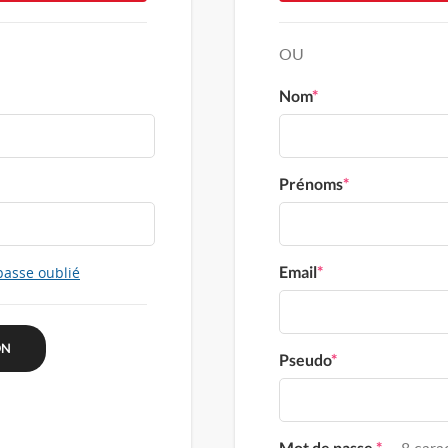
OU
Nom
*
Prénoms
*
Email
*
passe oublié
Pseudo
*
Mot de passe
*
8 carac