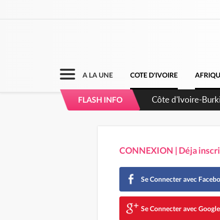
A LA UNE
COTE D'IVOIRE
AFRIQ
Côte d'Ivoire-Burk
FLASH INFO
l'amélioration cont
CONNEXION | Déja inscrit
Se Connecter avec Faceb
Se Connecter avec Googl