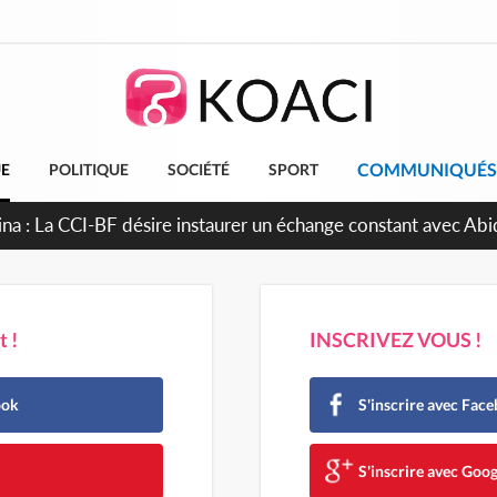
COMMUNIQUÉS
UE
POLITIQUE
SOCIÉTÉ
SPORT
ina : La CCI-BF désire instaurer un échange constant avec Abi
inue de leurs liens avec la plateforme portuaire
 !
INSCRIVEZ VOUS !
ook
S'inscrire avec Fac
e
S'inscrire avec Goog