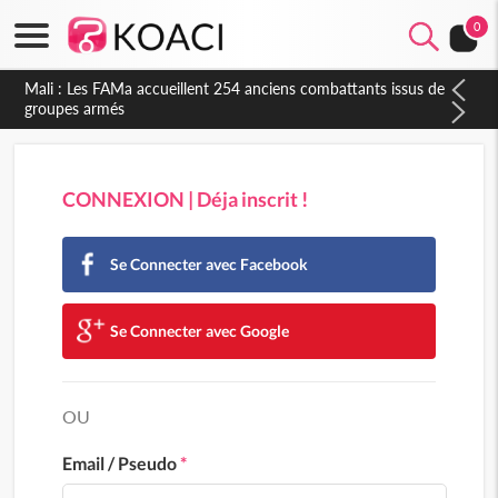
0
Mali : Les FAMa accueillent 254 anciens combattants issus de
groupes armés
CONNEXION | Déja inscrit !
Se Connecter avec Facebook
Se Connecter avec Google
OU
Email / Pseudo
*