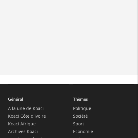
Général
Thèmes
A la une de Koaci
Politique
Koaci Côte d'Ivoire
Société
Koaci Afrique
Sport
Archives Koaci
Economie