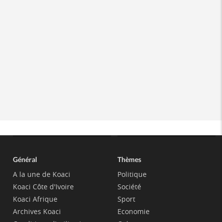
Général
Thèmes
A la une de Koaci
Politique
Koaci Côte d'Ivoire
Société
Koaci Afrique
Sport
Archives Koaci
Economie