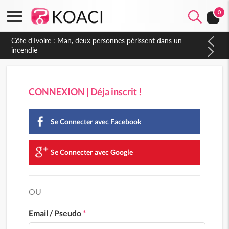
0
Côte d'Ivoire : Man, deux personnes périssent dans un
incendie
CONNEXION | Déja inscrit !
Se Connecter avec Facebook
Se Connecter avec Google
OU
Email / Pseudo
*