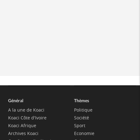
Général
Thèmes
A la une de Koaci
Politique
Koaci Côte d'Ivoire
Société
Koaci Afrique
Sport
Archives Koaci
Economie