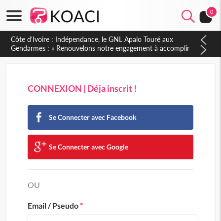
0
Sierra Leone : Un projet de réforme constitutionnelle en
gestation, points clés des amendements, un exclu d'avance
CONNEXION | Déja inscrit !
Se Connecter avec Facebook
Se Connecter avec Google
OU
Email / Pseudo
*