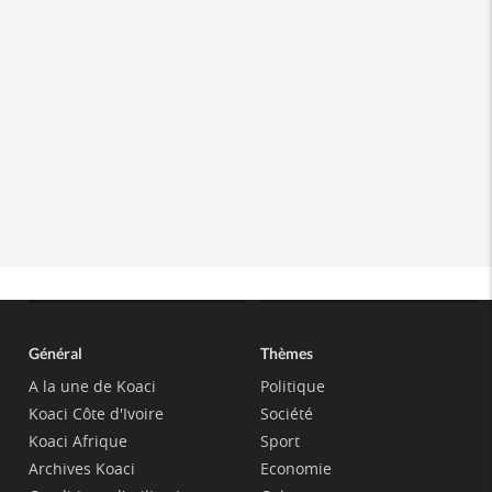
Général
Thèmes
A la une de Koaci
Politique
Koaci Côte d'Ivoire
Société
Koaci Afrique
Sport
Archives Koaci
Economie