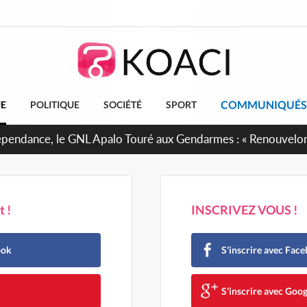
COMMUNIQUÉS
UE
POLITIQUE
SOCIÉTÉ
SPORT
projet de réforme constitutionnelle en gestation, points clés
 !
INSCRIVEZ VOUS !
ook
S'inscrire avec Fac
e
S'inscrire avec Goog