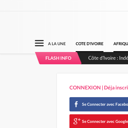
A LA UNE
COTE D'IVOIRE
AFRIQ
Sierra Leone : Un 
FLASH INFO
d'avance
CONNEXION | Déja inscrit
Se Connecter avec Faceb
Se Connecter avec Googl