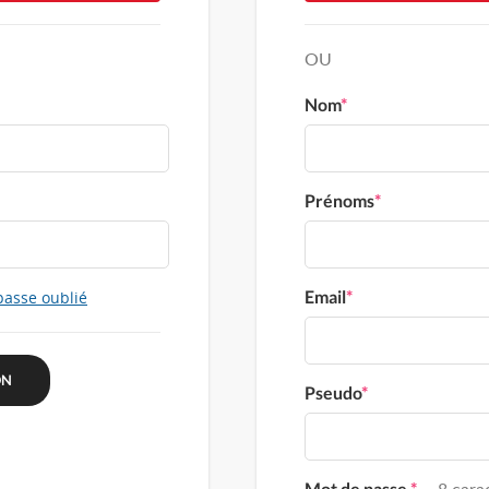
OU
Nom
*
Prénoms
*
Email
*
passe oublié
Pseudo
*
Mot de passe
*
8 carac