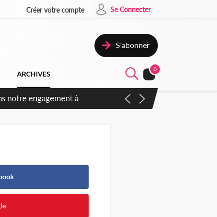
Se Connecter
Créer votre compte
S'abonner
0
ARCHIVES
 des amendements, un exclu
ebook
le