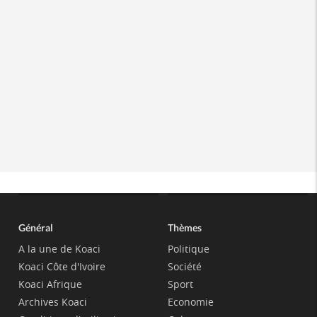
Général
Thèmes
A la une de Koaci
Politique
Koaci Côte d'Ivoire
Société
Koaci Afrique
Sport
Archives Koaci
Economie