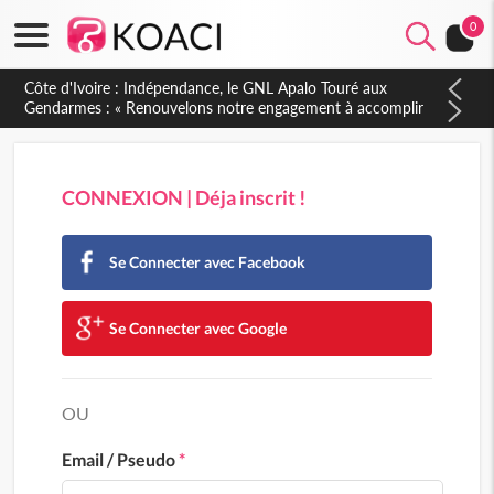
0
CONNEXION | Déja inscrit !
Se Connecter avec Facebook
Se Connecter avec Google
OU
Email / Pseudo
*