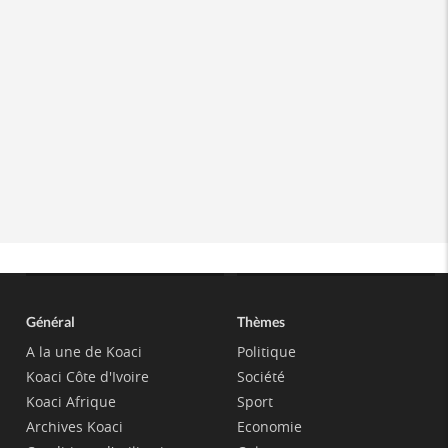
Général
Thèmes
A la une de Koaci
Politique
Koaci Côte d'Ivoire
Société
Koaci Afrique
Sport
Archives Koaci
Economie