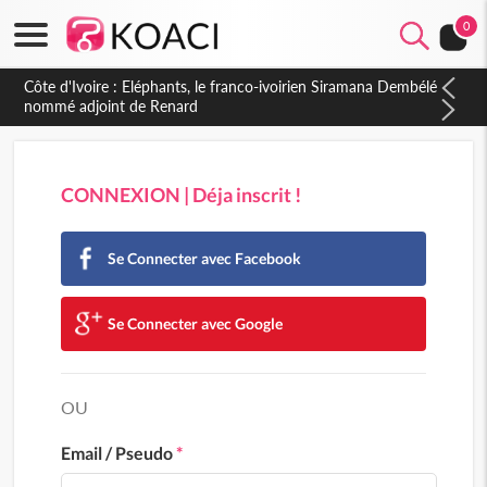
0
Côte d'Ivoire : Eléphants, le franco-ivoirien Siramana Dembélé
nommé adjoint de Renard
CONNEXION | Déja inscrit !
Se Connecter avec Facebook
Se Connecter avec Google
OU
Email / Pseudo
*