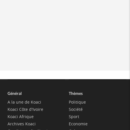
Général
Thèmes
A la une de Koaci
Politique
Koaci Côte d'Ivoire
Société
Koaci Afrique
Sport
Archives Koaci
Economie