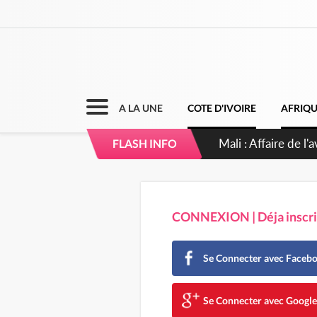
A LA UNE
COTE D'IVOIRE
AFRIQ
Mali : Affaire de l
FLASH INFO
CONNEXION | Déja inscrit
Se Connecter avec Faceb
Se Connecter avec Googl