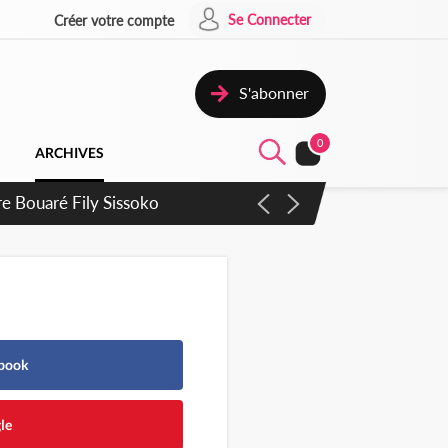
Se Connecter
Créer votre compte
S'abonner
0
ARCHIVES
tre Bouaré Fily Sissoko
ebook
le