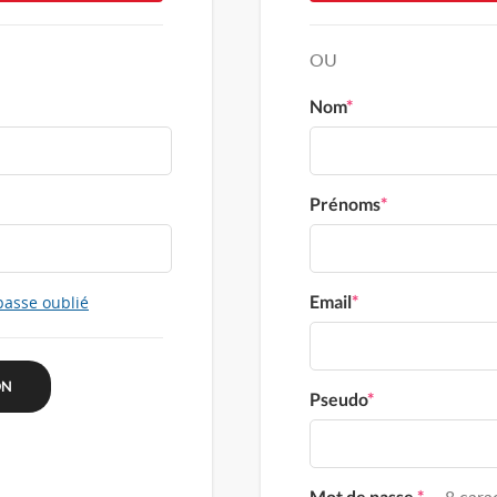
OU
Nom
*
Prénoms
*
Email
*
passe oublié
Pseudo
*
Mot de passe
*
8 carac