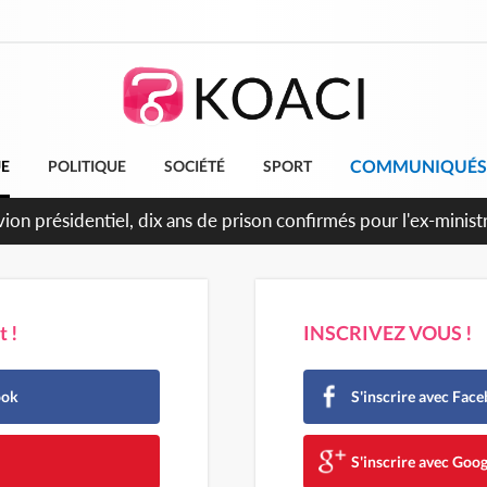
COMMUNIQUÉS
UE
POLITIQUE
SOCIÉTÉ
SPORT
'avion présidentiel, dix ans de prison confirmés pour l'ex-minis
 !
INSCRIVEZ VOUS !
ook
S'inscrire avec Fac
e
S'inscrire avec Goog