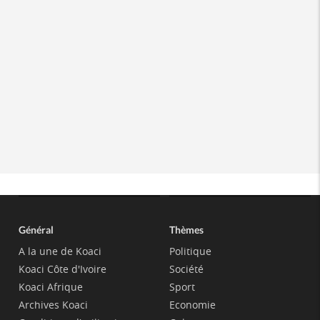
Général
Thèmes
A la une de Koaci
Politique
Koaci Côte d'Ivoire
Société
Koaci Afrique
Sport
Archives Koaci
Economie