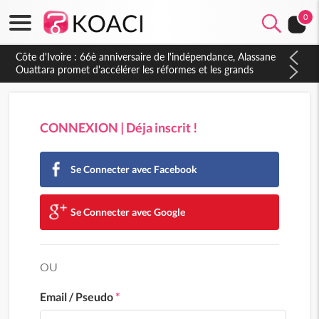
0
CONNEXION | Déja inscrit !
Se Connecter avec Facebook
Se Connecter avec Google
OU
Email / Pseudo
*